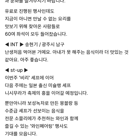
과 문화를 즐겨주시기 바랍니다.
유료로 진행된 행사인데도
지금이 아니면 만날 수 없는 요리를
맛보기 위해 찾아온 사람들로
60여 좌석이 모두 들어찼습니다.
◀ INT ▶ 송현기 / 광주시 남구
난생처음 먹어본 거예요. 아내가 못 해주는 음식이라 더 맛있는 것
같아요. 아주 좋습니다.
◀ st-up ▶
이번주 '비리' 셰프에 이어
다음 주에는 일본 출신 미슐랭 셰프
니시무라가 축제의 흥을 이어갈 예정입니다.
뿐만아니라 보성녹차로 만든 몽블랑 등
수준급 셰프가 선보이는 음식을
전문 소믈리에가 추천하는 와인과 함께
즐길 수 있는 '와인페어링' 행사도
기대를 모읍니다.