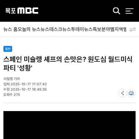
검
색
뉴스 홈
오늘의 뉴스
뉴스데스크
뉴스투데이
뉴스특보
분야별
지역별
뉴스
일반
스페인 미슐랭 셰프의 손맛은? 원도심 월드미식
파티 '성황'
서일영 기자
입력 2025-10-17 17:07:42
수정 2025-10-17 18:45:35
조회수 275