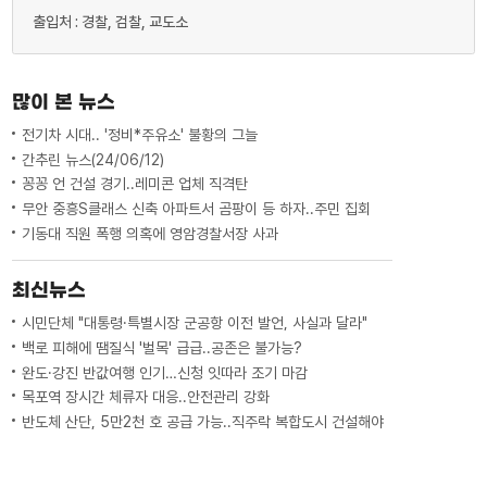
출입처 : 경찰, 검찰, 교도소
많이 본 뉴스
전기차 시대.. '정비*주유소' 불황의 그늘
간추린 뉴스(24/06/12)
꽁꽁 언 건설 경기..레미콘 업체 직격탄
무안 중흥S클래스 신축 아파트서 곰팡이 등 하자..주민 집회
기동대 직원 폭행 의혹에 영암경찰서장 사과
최신뉴스
시민단체 "대통령·특별시장 군공항 이전 발언, 사실과 달라"
백로 피해에 땜질식 '벌목' 급급..공존은 불가능?
완도·강진 반값여행 인기…신청 잇따라 조기 마감
목포역 장시간 체류자 대응..안전관리 강화
반도체 산단, 5만2천 호 공급 가능..직주락 복합도시 건설해야