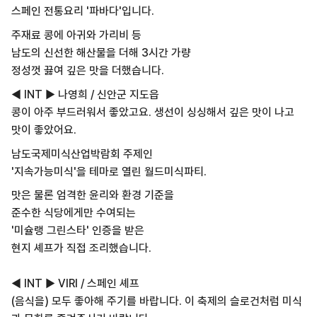
스페인 전통요리 '파바다'입니다.
주재료 콩에 아귀와 가리비 등
남도의 신선한 해산물을 더해 3시간 가량
정성껏 끓여 깊은 맛을 더했습니다.
◀ INT ▶ 나영희 / 신안군 지도읍
콩이 아주 부드러워서 좋았고요. 생선이 싱싱해서 깊은 맛이 나고
맛이 좋았어요.
남도국제미식산업박람회 주제인
'지속가능미식'을 테마로 열린 월드미식파티.
맛은 물론 엄격한 윤리와 환경 기준을
준수한 식당에게만 수여되는
'미슐랭 그린스타' 인증을 받은
현지 셰프가 직접 조리했습니다.
◀ INT ▶ VIRI / 스페인 셰프
(음식을) 모두 좋아해 주기를 바랍니다. 이 축제의 슬로건처럼 미식