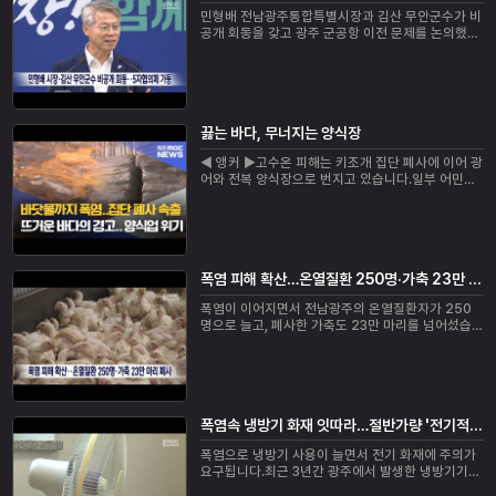
민형배 전남광주통합특별시장과 김산 무안군수가 비
공개 회동을 갖고 광주 군공항 이전 문제를 논의했습
니다.두 사람은 어제(8일) 무안에서 만나 민간공항
우선 이전과 1조 원 규모 재정지원, 국가산단 조...
끓는 바다, 무너지는 양식장
◀ 앵커 ▶고수온 피해는 키조개 집단 폐사에 이어 광
어와 전복 양식장으로 번지고 있습니다.일부 어민들
은 조기 출하 등 안간힘을쓰고 있지만 고수온 현상이
일상화되면서양식업의 존립 자체가 위협받고 있...
폭염 피해 확산…온열질환 250명·가축 23만 마리 폐사
폭염이 이어지면서 전남광주의 온열질환자가 250
명으로 늘고, 폐사한 가축도 23만 마리를 넘어섰습
니다.전남광주통합특별시에 따르면 지난 7일까지 온
열질환자는 전남 206명, 광주 44명 등 모두 250명
으로...
폭염속 냉방기 화재 잇따라…절반가량 '전기적 요인'
폭염으로 냉방기 사용이 늘면서 전기 화재에 주의가
요구됩니다.최근 3년간 광주에서 발생한 냉방기기
화재는 53건으로, 이 가운데 58%인 31건이 과부하