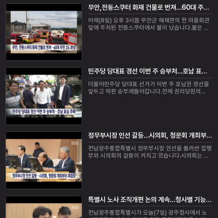
무안,전동스쿠터 화재 건물로 번져…60대 주민 2도 화상
어제(8일) 오후 3시쯤 무안군 해제면의 한 마을회관
앞에 주차된 전동스쿠터에서 불이 났습니다.불은 인
근에 주차된 경차와 마을회관으로 번졌고, 불을 끄려
던 60대 주민이 얼굴 등에 2도 화상을 입어 병...
민주당 당대표 경선 이번 주 승부처…호남 표심 주목
더불어민주당 당대표 선거가 이번 주 호남권 경선을
앞두고 막판 승부에들어갑니다.전체 권리당원의
32.9%, 51만여 명이 전남광주와 전북 등 호남에 몰
려 있는 가운데, 호남과 수도권 권리당원 투표가 오...
정무부시장 인선 갈등…시의회, 청문회 개최부터 재검토
전남광주통합특별시 정무부시장 인선을 둘러싼 집행
부와 시의회의 갈등이 커지고 있습니다.시의회는 내
일(10일) 운영위원회와 의장단·상임위원장단 회의를
잇따라 열고 후보자 인사청문회를 그대로 진행할...
특별시 노사 조직개편 논의 계속…청사별 기능 배치 이견
전남광주통합특별시가 오늘(7일) 광주청사에서 노