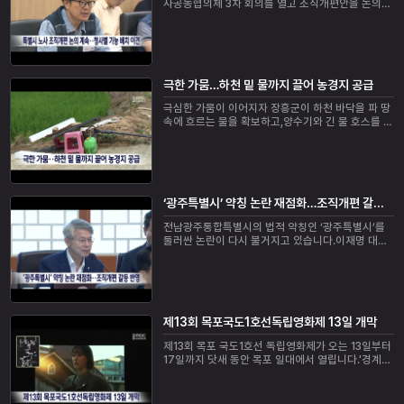
사공동협의체 3차 회의를 열고 조직개편안을 논의했
습니다.회의에서는 기획·예산·인사 등 기관 유지 기능
을 광주와 무안청사에 나눠 배치하는 조직개편 초...
극한 가뭄…하천 밑 물까지 끌어 농경지 공급
극심한 가뭄이 이어지자 장흥군이 하천 바닥을 파 땅
속에 흐르는 물을 확보하고,양수기와 긴 물 호스를 연
결해 용수가 부족한 농경지에 직접 공급하고 있습니
다.또 1억 5천만 원을 투입해 굴삭기와 양수 ...
‘광주특별시’ 약칭 논란 재점화…조직개편 갈등 반영
전남광주통합특별시의 법적 약칭인 ‘광주특별시’를
둘러싼 논란이 다시 불거지고 있습니다.이재명 대통
령이 지난 4일 국무회의에서 ‘광주특별시’라고 부르
겠다고 말한 뒤, 옛 전남 공무원과 동서부권 지역...
제13회 목포국도1호선독립영화제 13일 개막
제13회 목포 국도1호선 독립영화제가 오는 13일부터
17일까지 닷새 동안 목포 일대에서 열립니다.'경계를
넘어 영화로, 궤적에 초대합니다'를 주제로 열리는 이
번 영화제는 13일 목포해양대학교 운동장에...