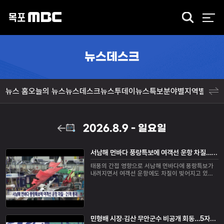
검
색
뉴스데스크
뉴스 홈
오늘의 뉴스
뉴스데스크
뉴스투데이
뉴스특보
분야별
지역별
뉴스
2026.8.9 - 일요일
서남해 먼바다 풍랑특보에 여객선 운항 차질…21척 통제
태풍의 간접 영향으로 서남해 먼바다에 풍랑특보가
내려지면서 여객선 운항에도 차질이 빚어지고 있습
니다.오늘 전남에서는 17개 항로, 여객선 21척의 운
항이 통제됐고, 목포~제주 항로는 정상 운항하고 ...
민형배 시장·김산 무안군수 비공개 회동…5자협의체 가동