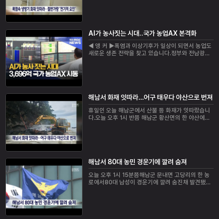
와 접촉 불량 등 전기적 요인이었습니다.전남에서
도...
AI가 농사짓는 시대..국가 농업AX 본격화
◀ 앵 커 ▶폭염과 이상기후가 일상이 되면서 농업도
새로운 생존 전략을 찾고 있습니다.정부와 전남광주
통합특별시가 AI와 데이터를 활용한 국가 농업AX 플
랫폼 구축에 본격 착수했는데요.농업 현장을 어떻...
해남서 화재 잇따라…어구 태우다 야산으로 번져
휴일인 오늘 해남군에서 산불 등 화재가 잇따랐습니
다.오늘 오후 1시 반쯤 해남군 황산면의 한 야산에서
불이 나 헬기와 진화인력 등이투입돼 1시간 30분 만
에 완전 진화에 성공했습니다.이어 오후 2시쯤...
해남서 80대 농민 경운기에 깔려 숨져
오늘 오후 1시 15분쯤해남군 문내면 고당리의 한 농
로에서80대 남성이 경운기에 깔려 숨진채 발견됐습
니다.이 남성은 낮 12시쯤 혼자 경운기를 몰고논일을
하러 나간 뒤 돌아오지 않았고,찾아 나선 아내가...