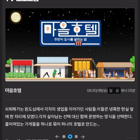
보
기
마을호텔
첫,셋째주 오전 05:00
08:30(재방송)
화
수
목
일
일
금
금
08시 00분
07시 50분
18시 05분
쇠퇴해가는 원도심에서 각자의 생업을 이어가던 사람들.이들은 냉혹한 현실 앞
에 한 자리에 모였다.각자 살아남는 선택 대신 함께 운영하는 방식을 선택한다.
흩어져있는 가게들을 하나로 묶어 하나의 호텔로 만드는...