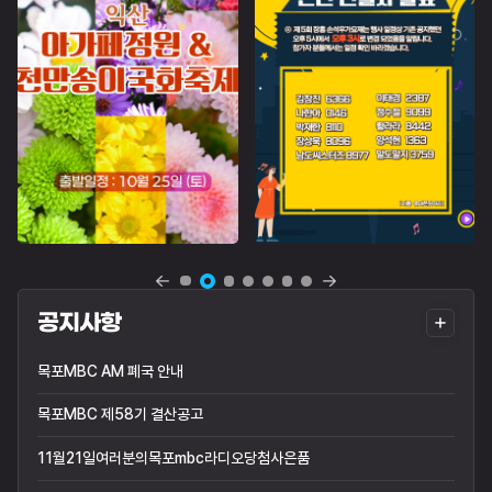
더
공지사항
보
목포MBC AM 폐국 안내
기
목포MBC 제58기 결산공고
11월21일여러분의목포mbc라디오당첨사은품