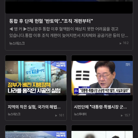
통합 후 단체 헌혈 '반토막'.."조직 개편부터"
◀ 앵 커 ▶전남광주 통합 이후 혈액원이 예상치 못한 어려움을 겪고
있습니다.통합 이후 조직 개편이 늦어지면서 지자체와 공공기관 등의 단체
헌혈 일정이 잇따라 미뤄지고 있기 때문인데요.박혜진 기자가...
뉴스데스크
162
지역의 작은 실험, 국가의 해법이 ...
시민단체 "대통령·특별시장 군공항 ...
뉴스데스크
뉴스투데이
161
157