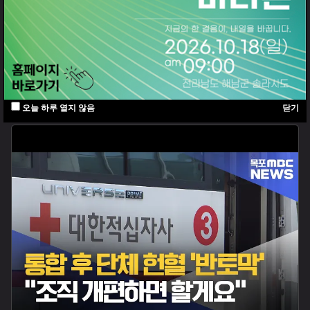
12시 25분
건강 하우스 깡있는 아침(재)
주요뉴스
뉴스투데이
뉴스데스크
뉴스다시보기/제보
오늘 하루 열지 않음
닫기