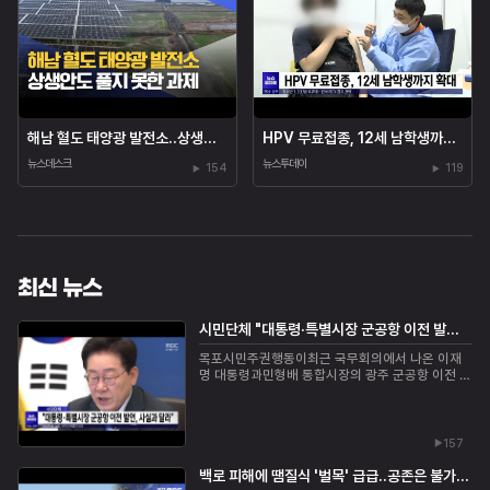
해남 혈도 태양광 발전소..상생안도...
HPV 무료접종, 12세 남학생까지 확...
뉴스데스크
뉴스투데이
154
119
최신 뉴스
시민단체 "대통령·특별시장 군공항 이전 발언, 사실과 달라"
목포시민주권행동이최근 국무회의에서 나온 이재
명 대통령과민형배 통합시장의 광주 군공항 이전 관
련발언이 사실관계를 충분히 반영하지 못했다고 비
판했습니다.이들은 군공항 이전은 주민 의견수렴과
주...
157
백로 피해에 땜질식 '벌목' 급급..공존은 불가능?