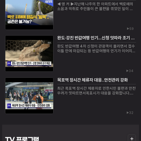
◀ 앵 커 ▶지난해 나주의 한 아파트에서 백로떼의
소음과 악취로 주민들이 큰 불편을 겪었던 일이 있
었습니다.민원 해결을 위해 서식지 나무를 베어냈는
데, 이 백로들이 이번엔 인근 공장으로 터전을 옮
기...
59
완도·강진 반값여행 인기…신청 잇따라 조기 마감
완도 반값여행 4차 신청이 관광객이 몰리면서 접수
이틀 만에 마감되는 등 반값여행의 인기가 이어지고
있습니다.지난달 말까지 3만 3천여 명이 완도 반값
여행에 참여해 41억 9천만 원의 소비 효과를 냈
으...
34
목포역 장시간 체류자 대응..안전관리 강화
최근 목포역 장시간 체류자로 인한시민 불편과 안전
우려가 잇따르면서목포시가 대응을 강화합니다.목
포시는 현장 점검을 통해 이용객 불편과 안전 위해
요인을 확인하고, 도움이 필요한 대상에게는 복지...
32
더
TV 프로그램