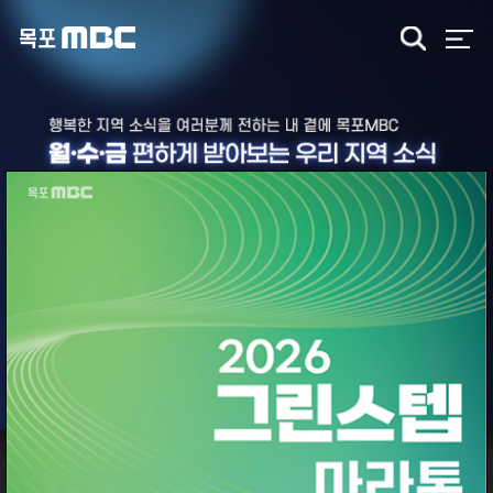
검
색
목포MBC TV편성표