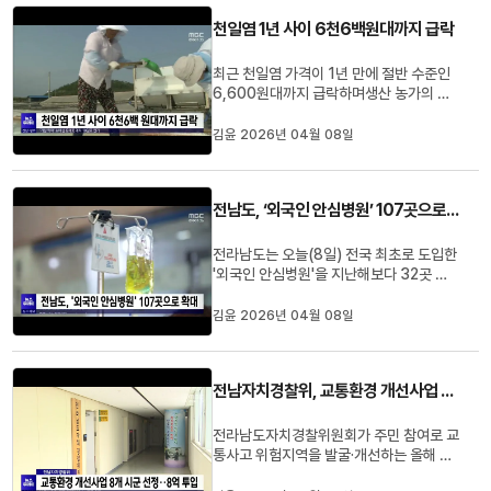
응해이달(4)부터 지역 농협의 발주 물량을
천일염 1년 사이 6천6백원대까지 급락
실수요 범위로 제한했다고 밝...
최근 천일염 가격이 1년 만에 절반 수준인
6,600원대까지 급락하며생산 농가의 경
영 위기가 심화되고 있습니다.전라남도에
따르면천일염 20킬로그램 한 포대 가격은
김윤 2026년 04월 08일
지난해 1월 만2천 원대에서 꾸준히 하락해
지난 3월 6천6백 원대까지 급락했습니다.
전라남도는 오늘(8일) 천일염업계와 간담
전남도, ‘외국인 안심병원’ 107곳으로 확대
회를 열고고부가가치 산업 전환과 ...
전라남도는 오늘(8일) 전국 최초로 도입한
'외국인 안심병원'을 지난해보다 32곳 늘
어난 107곳으로 확대해운영하기로 했습
니다.전남도는 촘촘한 의료지원 네트워크
김윤 2026년 04월 08일
를 통해 외국인 주민들이 지역 사회에서건
강하고 안정적으로 정착할 수 있도록 의료
서비스를 지속적으로 강화할 방침입니다.#
전남자치경찰위, 교통환경 개선사업 8개 시군 선정…8억 투입
외국인안심병원 #의료사각지대해...
전라남도자치경찰위원회가 주민 참여로 교
통사고 위험지역을 발굴·개선하는 올해 교
통환경 개선사업 대상지로 나주·고흥·보성·