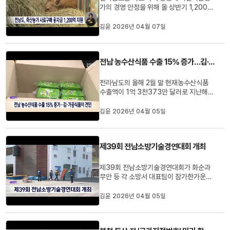
가의 경영 안정을 위해 올 상반기 1,200억
원 규모의 사료구매 융자금을 지원합니다.
지원 조건은 금리 1.8%에 2년 거치 일시
김윤 2026년 04월 07일
상환 방식으로, 일반 농가는 최대 6억 원,
정부 정책 참여 농가는 9억 원까지 대출을
받을 수 있습니다.특히 전남도는 전국에서
전남 농수산식품 수출 15% 증가…김·가공식품이 견인
유일하게대출 이자의 1%를 ...
전라남도의 올해 2월 말 현재농수산식품
수출액이 1억 3천373만 달러로 지난해
같은 기간보다 15.3% 늘어 전국 평균 증
가율 3.4%를 크게 웃돌았습니다.품목별
김윤 2026년 04월 05일
로는 김 수출이 6천500만 달러로전체의
절반 가까이를 차지했고, 농산가공품은
60% 급증했습니다.전남도는 유럽·미국
제39회 전남소방기술경연대회 개최
등 신규 시장 개척을적극 지원하는 한편,
글로...
제39회 전남소방기술경연대회가 화순과
무안 등 각 소방서 대표팀이 참가한가운데
지난 3일까지 전남소방학교 등에서사흘간
열렸습니다.이번 대회는실전 대응 능력과
김윤 2026년 04월 05일
팀워크를 강화하는 계기가 됐으며,철저한
현장 관리 속에 단 한 건의 안전사고 없이
마무리됐습니다.#전남소방기술경연대회