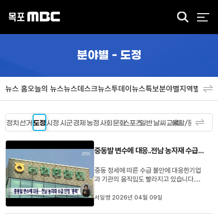
검
색
분야별 - 도정
뉴스 홈
오늘의 뉴스
뉴스데스크
뉴스투데이
뉴스특보
분야별
지역별
뉴스
정치
선거
도정
시정
시군
경제
농정
사회
문화
스포츠
일반
날씨
교육
생활/문화
중동발 변수에 대응..전남 농자재 수급 안정 '총력'
중동 정세에 따른 수급 불안에 대응한기업
과 기관의 움직임도 빨라지고 있습니다.국
내 최대 비료 생산시설인 남해화학은중동
의존도를 낮추기 위해 원료 수입선을 베트
서일영 2026년 04월 09일
남 등으로 다변화하는 작업에 착수했습니
다.농협중앙회는 농가의 선구매 증가에 대