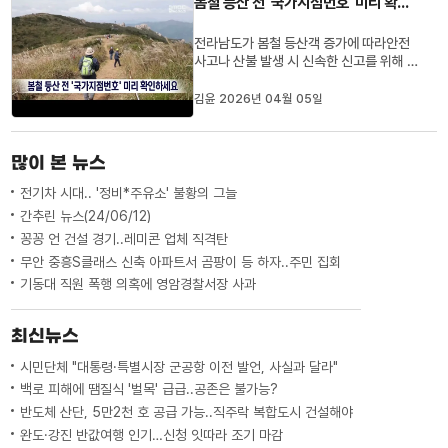
봄철 등산 전 '국가지점번호' 미리 확인하세요
#재난대응역량 #전남소방본부
전라남도가 봄철 등산객 증가에 따라안전
사고나 산불 발생 시 신속한 신고를 위해 산
행 전 등산로 입구의 도로명주소 기초번호
판과 국가지점번호판을 미리 확인해 둘 것
김윤 2026년 04월 05일
을 당부했습니다.국가지점번호는한글 2자
와 숫자 8자로 구성된 위치 표시 체계
로,119에 해당 번호를 알려주면 구조 시간
많이 본 뉴스
을 크게 단축할 수 있습니다.#봄...
전기차 시대.. '정비*주유소' 불황의 그늘
간추린 뉴스(24/06/12)
꽁꽁 언 건설 경기..레미콘 업체 직격탄
무안 중흥S클래스 신축 아파트서 곰팡이 등 하자..주민 집회
기동대 직원 폭행 의혹에 영암경찰서장 사과
최신뉴스
시민단체 "대통령·특별시장 군공항 이전 발언, 사실과 달라"
백로 피해에 땜질식 '벌목' 급급..공존은 불가능?
반도체 산단, 5만2천 호 공급 가능..직주락 복합도시 건설해야
완도·강진 반값여행 인기…신청 잇따라 조기 마감