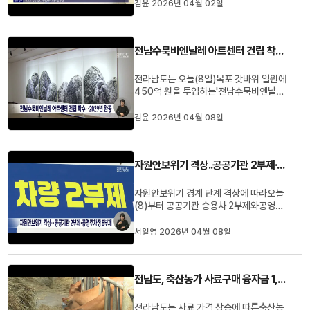
강진 등 8개 시군을 선정했습니다.선정된
김윤 2026년 04월 02일
시군에는 1억 원씩 총 8억 원을 들여 과속
단속카메라와 감응신호기 등 안전시설을확
충합니다.#전남자치경찰위 #교통환경개
전남수묵비엔날레 아트센터 건립 착수… 2029년 완공
선 #주민참여교통안전
전라남도는 오늘(8일)목포 갓바위 일원에
450억 원을 투입하는'전남수묵비엔날레
아트센터' 건립을 위한 건축기획 용역 착수
보고회를 열었습니다.오는 2029년 완공
김윤 2026년 04월 08일
될 아트센터는 전시와 창작, 교육 기능을
모두 갖춘 서남권 최대 복합문화공간으로
서 국내외 수묵 예술 교류의 중심 거점 역할
자원안보위기 격상..공공기관 2부제·공영주차장 5부제
을수행하게 됩니다.전남도는 수...
자원안보위기 경계 단계 격상에 따라오늘
(8)부터 공공기관 승용차 2부제와공영주
차장 승용차 5부제가 시행됩니다.이에 따
라 전남도청 등 전국 1만 천여개 기관 임직
서일영 2026년 04월 08일
원 차량은 홀수일에는 차량번호 끝자리가
홀수인 차량만, 짝수일에는 짝수 차량만 운
행할 수 있습니다.다만 공공기관 방문 민원
전남도, 축산농가 사료구매 융자금 1,200억 지원
인 차량은 공영주차장 5부제 ...
전라남도는 사료 가격 상승에 따른축산농