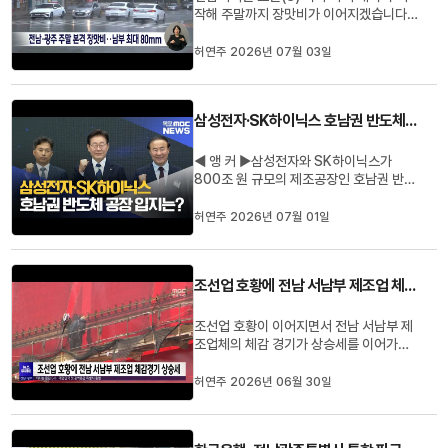
작해 주말까지 장맛비가 이어지겠습니다.
기상청에 따르면 전남 남부부터 다시 장맛
비가 내리면서 주말인 내일(4일) 새벽 광
허연주 2026년 07월 03일
주와 전남북부로 확대되겠고, 예상 강수량
은 전남남부 30~80mm, 광주, 전남북부
5~40mm입니다.특히 주말 사이 전남남
삼성전자·SK하이닉스 호남권 반도체 공장 입지는?
부를 중심으로 돌풍과 함께 천둥, 번개를...
◀ 앵 커 ▶삼성전자와 SK하이닉스가
800조 원 규모의 제조공장인 호남권 반도
체 팹 투자계획을 발표했습니다.정부는 강
력한 지원 의지를 나타내고 있지만 구체적
허연주 2026년 07월 01일
인 입지 발표가 미뤄지면서 궁금증을 자아
내고 있습니다.허연주 기자입니다.◀ 리포
트 ▶호남권에 초대형 첨단산업 투자를 선
조선업 호황에 전남 서남부 제조업 체감경기 상승세
언한 삼성과 SK.425조 원의 투자계획을...
조선업 호황이 이어지면서 전남 서남부 제
조업체의 체감 경기가 상승세를 이어가고
있습니다.한국은행 목포본부가 발표한 6월
전남 서남부지역 기업경기조사 결과제조업
허연주 2026년 06월 30일
기업심리지수 CBSI는 112로 전월대비
2.2p 올랐고 다음달 전망치도 114.7로 전
월대비 2.5p 상승했습니다.반면 비제조업