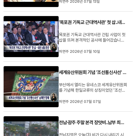
는 오늘(13) 열린 목포시의회 임시회에서
허연주 2026년 07월 13일
민선 9기 첫 시정 보고를 통해 이같이 밝히
고민생경제, 미래산업, 문화관광, 생활복
지, 혁신행정 등 5대 방향을 제시했습니다.
'목포권 기독교 근대역사관' 첫 삽..내년 6월 준공
특히 민생회복을 최우선으로 ...
목포권 기독교 근대역사관 건립 사업이 첫
삽을 뜨며 본격적인 공사에 들어갔습니다.
목포시는 총사업비 102억 원을 투입해한
국 근대사와 기독교 선교 역사에서 목포가
허연주 2026년 07월 10일
가진 의미를 알리는 역사관을조성하며, 기
독교 기록물 전시와 미디어아트, 체험형 교
육의 장으로 활용할 계획이라고밝혔습니
세계유산위원회 기념 '조선통신사선' 남해안 항해
다.목포권 기독교 근대역사관...
부산에서 열리는 유네스코 세계유산위원회
를 기념해 한일교류의 상징이었던 '조선통
신사선'이 남해안 항해를 떠납니다.국립해
양유산연구소는 실물 크기와 동일하게 재
허연주 2026년 07월 07일
현한 조선통신사선이 오는 9일 목포에서
출항해 고흥과 여수, 통영, 부산에서 해양
문화의 가치를 알리기 위한 선상박물관과
전남·광주 주말 본격 장맛비..남부 최대 80mm
항해 체험 등에활용된다고 밝혔...
전남지역은 오늘(3) 비가 다시 내리기 시