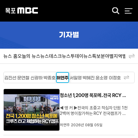
검
색
기자별
뉴스 홈
오늘의 뉴스
뉴스데스크
뉴스투데이
뉴스특보
분야별
지역별
뉴스
김진선
문연철
신광하
박종호
허연주
서일영
박혜진
윤소영
이정호
청소년 1,200명 목포에..전국 RCY 캠프 개막
◀ 앵 커 ▶전국의 초중고 적십자 단원 1천
2백여 명이참가하는 RCY 전국캠프가 오
늘(5) 목포에서 막을 올렸습니다.전남광주
지역에서 RCY 전국캠프가열린 것은 이번
허연주 2026년 08월 05일
이 17년 만인데요.참가 학생들은 사흘 동
안 전남의 해양문화를체험하며 적십자의