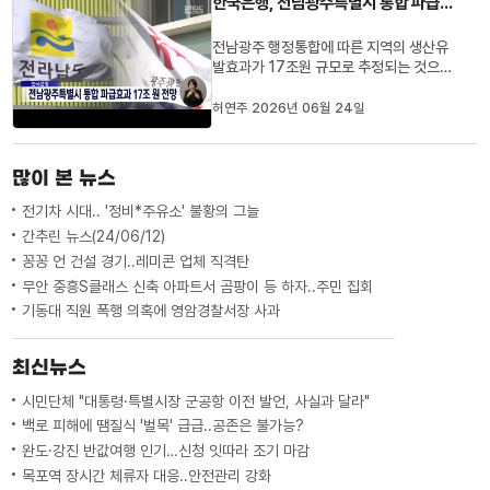
한국은행, 전남광주특별시 통합 파급효과 17조원 전망
의 경우 건설업의 부진이 두드러...
전남광주 행정통합에 따른 지역의 생산유
발효과가 17조원 규모로 추정되는 것으로
나타났습니다.한국은행 광주전남본부와 목
포본부는 오늘(24)상반기 지역경제 세미
허연주 2026년 06월 24일
나를 열고 행정통합으로 정부의 최대 20조
원 규모 재정지원이 이뤄질 경우 전국 생산
유발효과는 36조원에 달하며, 전남·광주
많이 본 뉴스
는 전국 대비 47.2%인 17조원의 ...
전기차 시대.. '정비*주유소' 불황의 그늘
간추린 뉴스(24/06/12)
꽁꽁 언 건설 경기..레미콘 업체 직격탄
무안 중흥S클래스 신축 아파트서 곰팡이 등 하자..주민 집회
기동대 직원 폭행 의혹에 영암경찰서장 사과
최신뉴스
시민단체 "대통령·특별시장 군공항 이전 발언, 사실과 달라"
백로 피해에 땜질식 '벌목' 급급..공존은 불가능?
완도·강진 반값여행 인기…신청 잇따라 조기 마감
목포역 장시간 체류자 대응..안전관리 강화