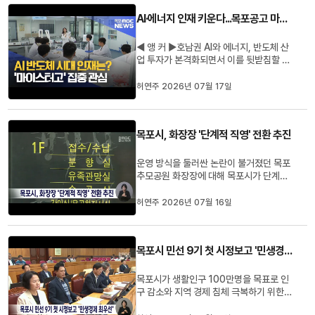
인도주의 정신을 배우게 됩니다.허연주 기
AI·에너지 인재 키운다...목포공고 마이스터고 전환 속도
자입니다.◀ 리포트 ▶빽빽하게 자리...
◀ 앵 커 ▶호남권 AI와 에너지, 반도체 산
업 투자가 본격화되면서 이를 뒷받침할 전
문 기술인재 양성도 속도를 내고 있습니다.
오는 2028년 AI·에너지분야 마이스터고
허연주 2026년 07월 17일
개교를 앞둔 목포공고도 교육과정 개편과
첨단 실습 환경 구축에 나섰습니다.허연주
기자가 다녀왔습니다.◀ 리포트 ▶이차전
목포시, 화장장 '단계적 직영' 전환 추진
지의 공정과 제어 시스템을 배우...
운영 방식을 둘러싼 논란이 불거졌던 목포
추모공원 화장장에 대해 목포시가 단계적
직영 전환을 추진합니다.목포시는 지난 5
월 완료한 화장장 운영 방식 타당성 연구용
허연주 2026년 07월 16일
역 결과,민간위탁 계약 보다는 시설관리공
단이나 지자체 등 직영 체계가 적합한 것으
로 조사됐다며,공공성 강화와 효율적 운영
목포시 민선 9기 첫 시정보고 '민생경제 최우선'
을 위해 단계적으로 직영 체...
목포시가 생활인구 100만명을 목표로 인
구 감소와 지역 경제 침체 극복하기 위한시
민 중심 시정 운영을 약속했습니다.목포시