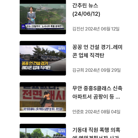
간추린 뉴스
(24/06/12)
김진선 2024년 06월 12일
꽁꽁 언 건설 경기..레미
콘 업체 직격탄
김규희 2024년 09월 29일
무안 중흥S클래스 신축
아파트서 곰팡이 등 하
자..주민 집회
안준호 2024년 08월 04일
기동대 직원 폭행 의혹