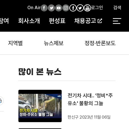
On Air
페
트
유
인
로그인
검색
페
인
유
이
위
튜
스
이
스
튜
참여
회사소개
편성표
채용공고
스
터
브
타
스
타
브
북
북
지역별
뉴스제보
정정·반론보도
많이 본 뉴스
전기차 시대.. '정비*주
유소' 불황의 그늘
한신구 2023년 11월 06일