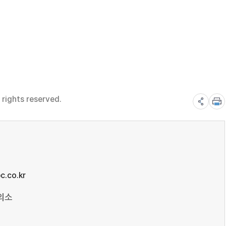
rights reserved.
.co.kr
의소