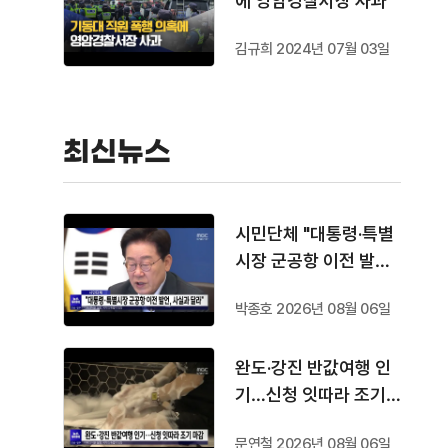
에 영암경찰서장 사과
김규희 2024년 07월 03일
최신뉴스
시민단체 "대통령·특별
시장 군공항 이전 발언,
사실과 달라"
박종호 2026년 08월 06일
완도·강진 반값여행 인
기…신청 잇따라 조기
마감
문연철 2026년 08월 06일