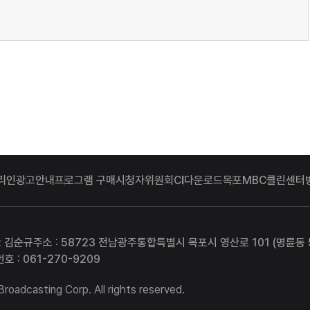
리인
광고안내
프로그램 구매
시청자위원회
CI다운로드
목포MBC클린센터
: 김순규
주소 : 58723 전남광주통합특별시 목포시 영산로 101 (명륜동 5
호 : 061-270-9209
adcasting Corp. All rights reserved.