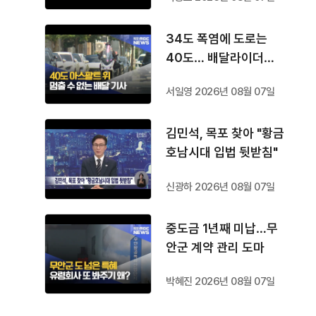
34도 폭염에 도로는
40도… 배달라이더는
쉴 곳도 없다
서일영 2026년 08월 07일
김민석, 목포 찾아 "황금
호남시대 입법 뒷받침"
신광하 2026년 08월 07일
중도금 1년째 미납…무
안군 계약 관리 도마
박혜진 2026년 08월 07일