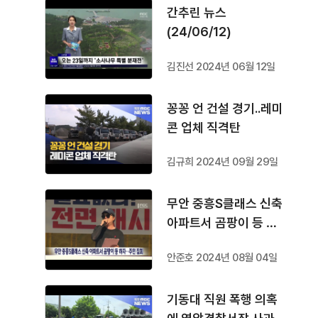
간추린 뉴스
(24/06/12)
김진선 2024년 06월 12일
꽁꽁 언 건설 경기..레미
콘 업체 직격탄
김규희 2024년 09월 29일
무안 중흥S클래스 신축
아파트서 곰팡이 등 하
자..주민 집회
안준호 2024년 08월 04일
기동대 직원 폭행 의혹