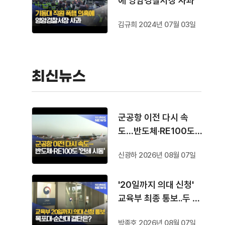
에 영암경찰서장 사과
김규희 2024년 07월 03일
최신뉴스
군공항 이전 다시 속
도…반도체·RE100도
'연쇄 시동'
신광하 2026년 08월 07일
'20일까지 의대 신청'
교육부 최종 통보..두 대
학 결단은?
박종호 2026년 08월 07일