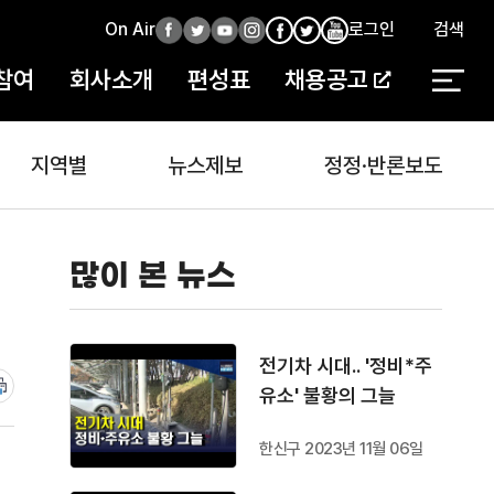
On Air
페
트
유
인
로그인
검색
페
인
유
이
위
튜
스
이
스
튜
참여
회사소개
편성표
채용공고
스
터
브
타
스
타
브
북
북
지역별
뉴스제보
정정·반론보도
많이 본 뉴스
전기차 시대.. '정비*주
유소' 불황의 그늘
한신구 2023년 11월 06일