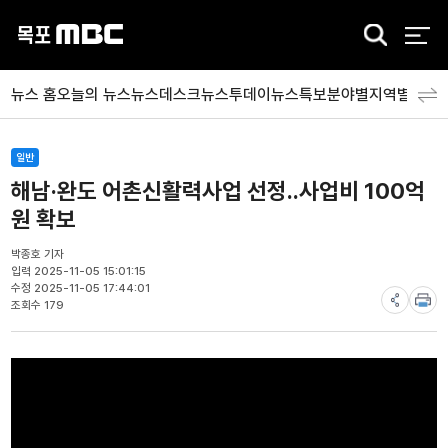
검
색
뉴스 홈
오늘의 뉴스
뉴스데스크
뉴스투데이
뉴스특보
분야별
지역별
뉴스
일반
해남·완도 어촌신활력사업 선정..사업비 100억
원 확보
박종호 기자
입력 2025-11-05 15:01:15
수정 2025-11-05 17:44:01
조회수 179