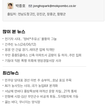
박종호
jonghopark@mokpombc.co.kr
출입처 : 전남도청 2진, 강진군, 장흥군, 함평군
많이 본 뉴스
전기차 시대.. '정비*주유소' 불황의 그늘
간추린 뉴스(24/06/12)
꽁꽁 언 건설 경기..레미콘 업체 직격탄
무안 중흥S클래스 신축 아파트서 곰팡이 등 하자..주민 집회
기동대 직원 폭행 의혹에 영암경찰서장 사과
최신뉴스
민주당 당대표 경선 이번 주 승부처…호남 표심 주목
AI가 농사짓는 시대..국가 농업AX 본격화
서남해 먼바다 풍랑특보에 여객선 운항 차질…21척 통제
민형배 시장·김산 무안군수 비공개 회동…5자협의체 가동
끓는 바다, 무너지는 양식장