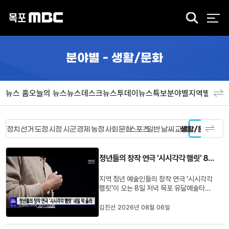
검
색
분야별 - 생활/문화
뉴스 홈
오늘의 뉴스
뉴스데스크
뉴스투데이
뉴스특보
분야별
지역별
뉴스
정치
선거
도정
시정
시군
경제
농정
사회
문화
스포츠
일반
날씨
교육
생활/문화
청년들의 창작 연극 '시시각각 햄릿' 8일 막 올라
지역 청년 예술인들의 창작 연극 '시시각각
햄릿'이 오는 8일 저녁 목포 유달예술타운
공연장에서 막을 올립니다.전남문화재단
청년예술활동 지원사업으로진행되는 이번
김진선 2026년 08월 06일
연극은 청년 세대들의 이야기를정통 연극
햄릿과 접목시켜 전라도 사투리로선보이는