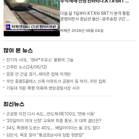
추석 예매 전쟁 완화되나..KTX·SRT 통합에 좌석 대폭 늘어
하지 못한 채 적자 운영을 ...
다음 달 1일부터 KTX와 SRT가 본격 통합
운영되면서 호남선 용산~광주송정 구간 좌
석이 하루 최대 4천8백여 석 늘어납니다.
통합 운영에 따라 호남선 주말 좌석은 기존
박혜진 2026년 08월 04일
보다 약 9% 증가한 6만94석으로 확대되
고, 운행 횟수도 하루 96회에서 100회로
늘어납니다.용산~광주송정 구간 소요 시간
많이 본 뉴스
은 최대 47분 단축되며, 운임은 기...
전기차 시대.. '정비*주유소' 불황의 그늘
간추린 뉴스(24/06/12)
꽁꽁 언 건설 경기..레미콘 업체 직격탄
무안 중흥S클래스 신축 아파트서 곰팡이 등 하자..주민 집회
기동대 직원 폭행 의혹에 영암경찰서장 사과
최신뉴스
군공항 이전 다시 속도…반도체·RE100도 '연쇄 시동'
'20일까지 의대 신청' 교육부 최종 통보..두 대학 결단은?
34도 폭염에 도로는 40도… 배달라이더는 쉴 곳도 없다
김민석, 목포 찾아 "황금호남시대 입법 뒷받침"