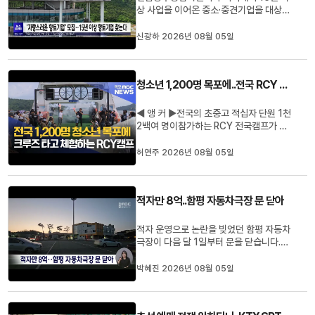
상 사업을 이어온 중소·중견기업을 대상으
로 '자랑스러운 향토기업' 10곳을 모집합
니다.선정된 기업에는 시설·운전자금 융자
신광하 2026년 08월 05일
한도 확대와 이자 지원, 국내외 판로 지원
등 각종 혜택이 제공됩니다.신청은 다음 달
4일까지로, 시는 지역경제와 고용에 기여
청소년 1,200명 목포에..전국 RCY 캠프 개막
한 기업을 중심으로 심사를 ...
◀ 앵 커 ▶전국의 초중고 적십자 단원 1천
2백여 명이참가하는 RCY 전국캠프가 오
늘(5) 목포에서 막을 올렸습니다.전남광주
지역에서 RCY 전국캠프가열린 것은 이번
허연주 2026년 08월 05일
이 17년 만인데요.참가 학생들은 사흘 동
안 전남의 해양문화를체험하며 적십자의
인도주의 정신을 배우게 됩니다.허연주 기
적자만 8억..함평 자동차극장 문 닫아
자입니다.◀ 리포트 ▶빽빽하게 자리...
적자 운영으로 논란을 빚었던 함평 자동차
극장이 다음 달 1일부터 문을 닫습니다.함
평군은 함평 자동차극장이 지난 2021년
개장 이후 누적 운영 손실이 7억 9천3백여
박혜진 2026년 08월 05일
만 원에 달한다며 잠정 휴관에 들어 간다고
밝혔습니다.사실상 폐장 수순을 밟게 된 함
평 자동차극장은 그동안 주민 수요를 반영