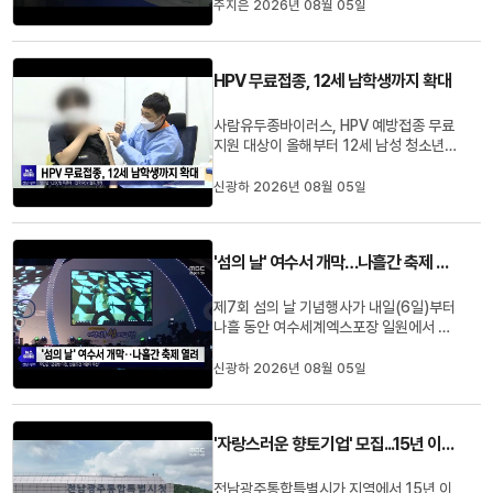
다.시민들은 긴급할 때 든든하다며 반기면
주지은 2026년 08월 05일
서도, 무인 운영에 따른 남용도 우려하고
있습니다.주지은 기자가 보도합니다.◀ 리
포트 ▶◀ st-up ▶ 광주 북구청 신관 로비
HPV 무료접종, 12세 남학생까지 확대
1층에 설치된 생리대 자동지급기...
사람유두종바이러스, HPV 예방접종 무료
지원 대상이 올해부터 12세 남성 청소년까
지 확대됐습니다.전남광주통합특별시는 여
름방학을 맞아 2014년생 남성 청소년에
신광하 2026년 08월 05일
게 HPV 4가 백신을 무료로 접종한다고 밝
혔습니다.기존 지원 대상인 여성 청소년과
저소득층 여성도 무료 접종을 받을 수 있으
'섬의 날' 여수서 개막…나흘간 축제 열려
며, HPV는 자궁경부암과 항문암 ...
제7회 섬의 날 기념행사가 내일(6일)부터
나흘 동안 여수세계엑스포장 일원에서 열
립니다.행정안전부는 올해 행사를 '낭만 충
전, 섬'을 주제로 열고, 내일 저녁 개막식에
신광하 2026년 08월 05일
서 섬 발전 유공자 10명에게 정부포상을
수여합니다.행사 기간에는 국제섬포럼과
백섬백길 걷기 행사, 어린이 체험 프로그
'자랑스러운 향토기업' 모집...15년 이상 향토기업 찾는다
램, 문화공연 등이 이어지며, ...
전남광주통합특별시가 지역에서 15년 이