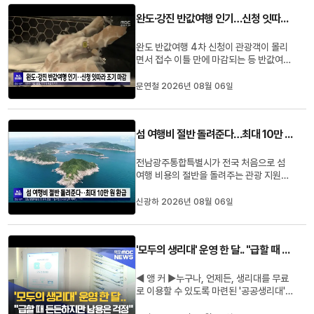
특색있는 공연으로 청년들의 꿈과 도전, 실
완도·강진 반값여행 인기…신청 잇따라 조기 마감
패를 아름답게 그려낼 예...
완도 반값여행 4차 신청이 관광객이 몰리
면서 접수 이틀 만에 마감되는 등 반값여행
의 인기가 이어지고 있습니다.지난달 말까
지 3만 3천여 명이 완도 반값여행에 참여
문연철 2026년 08월 06일
해 41억 9천만 원의 소비 효과를 냈으며,
강진도 지난달 16일 시작한 4차 신청을 예
정보다 일찍 마감했습니다.완도군은 이달
섬 여행비 절반 돌려준다…최대 10만 원 환급
말쯤 반값여행 5차 신청을 받...
전남광주통합특별시가 전국 처음으로 섬
여행 비용의 절반을 돌려주는 관광 지원사
업을 시행합니다.대상은 다른 지역에 거주
하는 관광객으로, 섬에서 사용한 운임과 숙
신광하 2026년 08월 06일
박, 음식, 체험비의 50%를 최대 10만 원
까지 지역화폐로 환급받을 수 있습니다.사
업은 오는 29일부터 11월 4일까지 목포와
'모두의 생리대' 운영 한 달.. "급할 때 든든하지만 남용은 걱정"
여수, 신안 등 8개 시군 16개 ...
◀ 앵 커 ▶누구나, 언제든, 생리대를 무료
로 이용할 수 있도록 마련된 '공공생리대'
시범 사업이 광주 북구에서도 시작됐습니