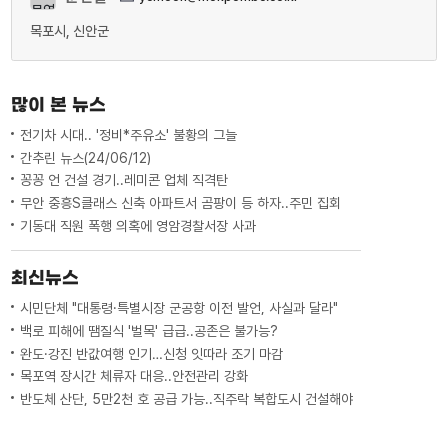
목포시, 신안군
많이 본 뉴스
전기차 시대.. '정비*주유소' 불황의 그늘
간추린 뉴스(24/06/12)
꽁꽁 언 건설 경기..레미콘 업체 직격탄
무안 중흥S클래스 신축 아파트서 곰팡이 등 하자..주민 집회
기동대 직원 폭행 의혹에 영암경찰서장 사과
최신뉴스
시민단체 "대통령·특별시장 군공항 이전 발언, 사실과 달라"
백로 피해에 땜질식 '벌목' 급급..공존은 불가능?
완도·강진 반값여행 인기…신청 잇따라 조기 마감
목포역 장시간 체류자 대응..안전관리 강화
반도체 산단, 5만2천 호 공급 가능..직주락 복합도시 건설해야