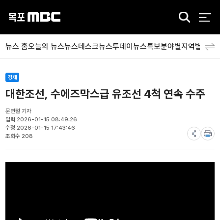
검
색
뉴스 홈
오늘의 뉴스
뉴스데스크
뉴스투데이
뉴스특보
분야별
지역별
뉴스
경제
대한조선, 수에즈막스급 유조선 4척 연속 수주
문연철 기자
입력 2026-01-15 08:49:26
수정 2026-01-15 17:43:46
조회수 208