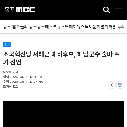
검
색
뉴스 홈
오늘의 뉴스
뉴스데스크
뉴스투데이
뉴스특보
분야별
지역별
뉴스
정치
조국혁신당 서해근 예비후보, 해남군수 출마 포
기 선언
박종호 기자
입력 2026-05-11 17:10:10
수정 2026-05-11 17:24:49
조회수 122