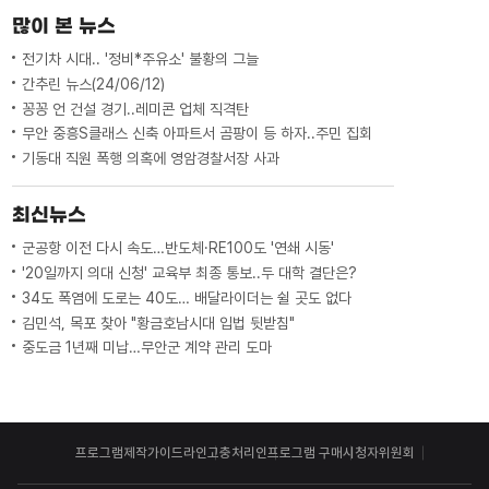
많이 본 뉴스
전기차 시대.. '정비*주유소' 불황의 그늘
간추린 뉴스(24/06/12)
꽁꽁 언 건설 경기..레미콘 업체 직격탄
무안 중흥S클래스 신축 아파트서 곰팡이 등 하자..주민 집회
기동대 직원 폭행 의혹에 영암경찰서장 사과
최신뉴스
군공항 이전 다시 속도…반도체·RE100도 '연쇄 시동'
'20일까지 의대 신청' 교육부 최종 통보..두 대학 결단은?
34도 폭염에 도로는 40도… 배달라이더는 쉴 곳도 없다
김민석, 목포 찾아 "황금호남시대 입법 뒷받침"
중도금 1년째 미납…무안군 계약 관리 도마
프로그램제작가이드라인
고충처리인
프로그램 구매
시청자위원회