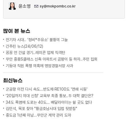
윤소영
sy@mokpombc.co.kr
많이 본 뉴스
전기차 시대.. '정비*주유소' 불황의 그늘
간추린 뉴스(24/06/12)
꽁꽁 언 건설 경기..레미콘 업체 직격탄
무안 중흥S클래스 신축 아파트서 곰팡이 등 하자..주민 집회
기동대 직원 폭행 의혹에 영암경찰서장 사과
최신뉴스
군공항 이전 다시 속도…반도체·RE100도 '연쇄 시동'
'20일까지 의대 신청' 교육부 최종 통보..두 대학 결단은?
34도 폭염에 도로는 40도… 배달라이더는 쉴 곳도 없다
김민석, 목포 찾아 "황금호남시대 입법 뒷받침"
중도금 1년째 미납…무안군 계약 관리 도마