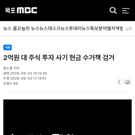
검
색
뉴스 홈
오늘의 뉴스
뉴스데스크
뉴스투데이
뉴스특보
분야별
지역별
뉴스
사회
2억원 대 주식 투자 사기 현금 수거책 검거
윤소영 기자
입력 2026-06-02 10:12:45
수정 2026-06-02 17:14:51
조회수 96