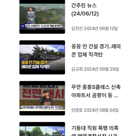
간추린 뉴스
(24/06/12)
김진선 2024년 06월 12일
꽁꽁 언 건설 경기..레미
콘 업체 직격탄
김규희 2024년 09월 29일
무안 중흥S클래스 신축
아파트서 곰팡이 등 하
자..주민 집회
안준호 2024년 08월 04일
기동대 직원 폭행 의혹