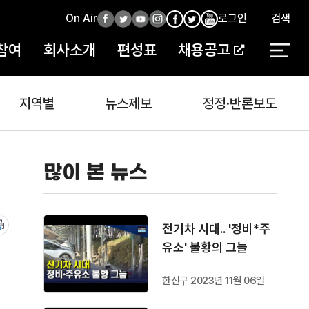
On Air
페
트
유
인
로그인
검색
페
인
유
이
위
튜
스
이
스
튜
참여
회사소개
편성표
채용공고
스
터
브
타
스
타
브
북
북
지역별
뉴스제보
정정·반론보도
많이 본 뉴스
전기차 시대.. '정비*주
유소' 불황의 그늘
한신구 2023년 11월 06일