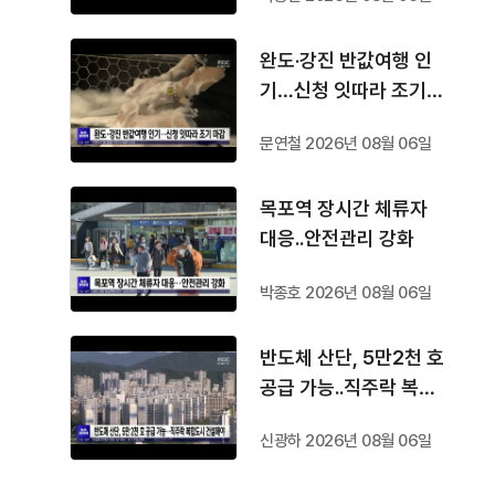
완도·강진 반값여행 인
기…신청 잇따라 조기
마감
문연철 2026년 08월 06일
목포역 장시간 체류자
대응..안전관리 강화
박종호 2026년 08월 06일
반도체 산단, 5만2천 호
공급 가능..직주락 복합
도시 건설해야
신광하 2026년 08월 06일