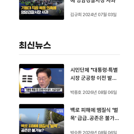
에 영암경찰서장 사과
김규희 2024년 07월 03일
최신뉴스
시민단체 "대통령·특별
시장 군공항 이전 발언,
사실과 달라"
박종호 2026년 08월 06일
백로 피해에 땜질식 '벌
목' 급급..공존은 불가
능?
박승환 2026년 08월 06일