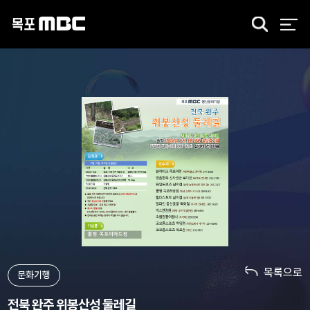
검
색
목록으로
문화기행
전북 완주 위봉산성 둘레길