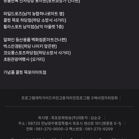
명품한복 신사정장 로이젠(포르모상가 건너편)
와일드로즈(남악 농협하나로마트 옆)
콜핑 목포 하당점(하당 소방서 사거리)
휠라스포트 남악점(남악 아울렛 1층)
알파인 등산용품 백화점(E마트건너편)
박스안경원(하당 나이키 맞은편)
코오롱스포츠하당점(하당소방서 사거리)
초원관광여행사 (오거리)
기념품 콜핑 목포이마트점
프로그램제작가이드라인
고충처리인
프로그램 구매
시청자위원회
회사명 : 목포문화방송(주)
대표자 : 김순규
주소 : 58723 전남광주통합특별시 목포시 영산로 101 (명륜동 5-1)
전화 : 061-270-9000~3 팩스번호 : 061-270-9209