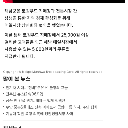
해남군은 로컬푸드 직매장과 전통시장 간
상생을 통한 지역 경제 활성화를 위해
매일시장 상인회와 협약을 맺었습니다.
이를 통해 로컬푸드 직매장에서 25,000원 이상
결제한 고객들은 인근 해남 매일시장에서
사용할 수 있는 5,000원짜리 쿠폰을
지급받게 됩니다.
Copyright © Mokpo Munhwa Broadcasting Corp. All rights reserved.
많이 본 뉴스
전기차 시대.. '정비*주유소' 불황의 그늘
간추린 뉴스(24/06/12)
꽁꽁 언 건설 경기..레미콘 업체 직격탄
무안 중흥S클래스 신축 아파트서 곰팡이 등 하자..주민 집회
기동대 직원 폭행 의혹에 영암경찰서장 사과