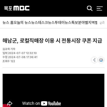
검
색
뉴스 홈
오늘의 뉴스
뉴스데스크
뉴스투데이
뉴스특보
분야별
지역별
뉴스
해남군, 로컬직매장 이용 시 전통시장 쿠폰 지급
김규희 기자
입력 2024-07-07 12:32:10
수정 2024-07-08 17:36:41
조회수 122