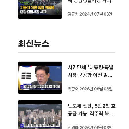
에 영암경찰서장 사과
김규희 2024년 07월 03일
최신뉴스
시민단체 "대통령·특별
시장 군공항 이전 발언,
사실과 달라"
박종호 2026년 08월 06일
반도체 산단, 5만2천 호
공급 가능..직주락 복합
도시 건설해야
신광하 2026년 08월 06일