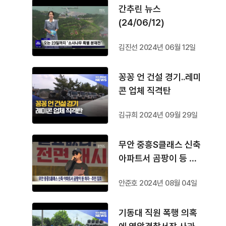
간추린 뉴스
(24/06/12)
김진선 2024년 06월 12일
꽁꽁 언 건설 경기..레미
콘 업체 직격탄
김규희 2024년 09월 29일
무안 중흥S클래스 신축
아파트서 곰팡이 등 하
자..주민 집회
안준호 2024년 08월 04일
기동대 직원 폭행 의혹