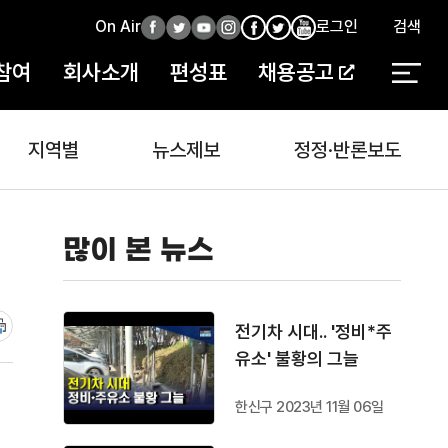
On Air
페
트
유
인
로그인
검색
페
인
유
이
위
튜
스
이
스
튜
참여
회사소개
편성표
채용공고
스
터
브
타
스
타
브
북
북
지역별
뉴스제보
정정·반론보도
많이 본 뉴스
전기차 시대.. '정비*주
유소' 불황의 그늘
한신구 2023년 11월 06일