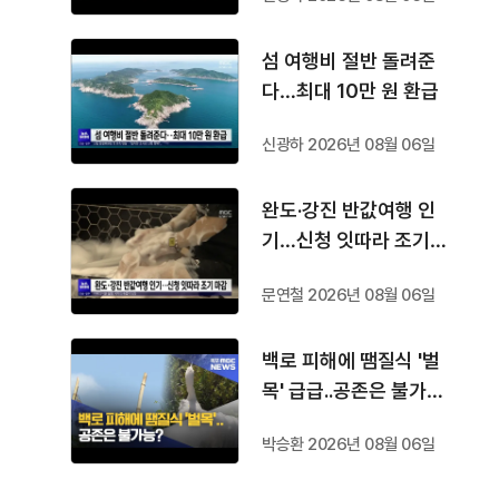
섬 여행비 절반 돌려준
다…최대 10만 원 환급
신광하 2026년 08월 06일
완도·강진 반값여행 인
기…신청 잇따라 조기
마감
문연철 2026년 08월 06일
백로 피해에 땜질식 '벌
목' 급급..공존은 불가
능?
박승환 2026년 08월 06일