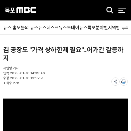
검
색
뉴스 홈
오늘의 뉴스
뉴스데스크
뉴스투데이
뉴스특보
분야별
지역별
뉴스
김 공장도 "가격 상하한제 필요"..어가간 갈등까
지
서일영 기자
입력 2025-01-10 14:39:46
수정 2025-01-10 19:18:51
조회수 278