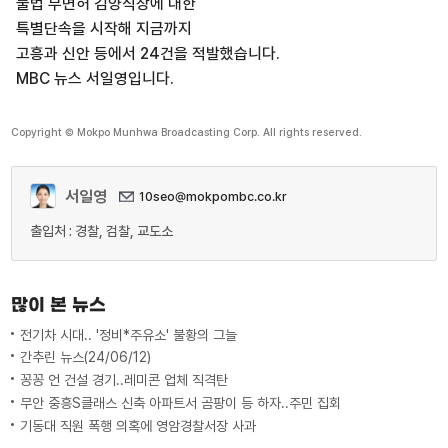
불법 무면허 김양식장에 대한
특별단속을 시작해 지금까지
고흥과 신안 등에서 24건을 적발했습니다.
MBC 뉴스 서일영입니다.
Copyright © Mokpo Munhwa Broadcasting Corp. All rights reserved.
서일영
10seo@mokpombc.co.kr
출입처 : 경찰, 검찰, 교도소
많이 본 뉴스
전기차 시대.. '정비*주유소' 불황의 그늘
간추린 뉴스(24/06/12)
꽁꽁 언 건설 경기..레미콘 업체 직격탄
무안 중흥S클래스 신축 아파트서 곰팡이 등 하자..주민 집회
기동대 직원 폭행 의혹에 영암경찰서장 사과