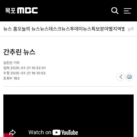
검
색
뉴스 홈
오늘의 뉴스
뉴스데스크
뉴스투데이
뉴스특보
분야별
지역별
뉴스
간추린 뉴스
김진선 기자
입력 2025-01-21 10:32:01
수정 2025-01-21 18:10:53
조회수 183