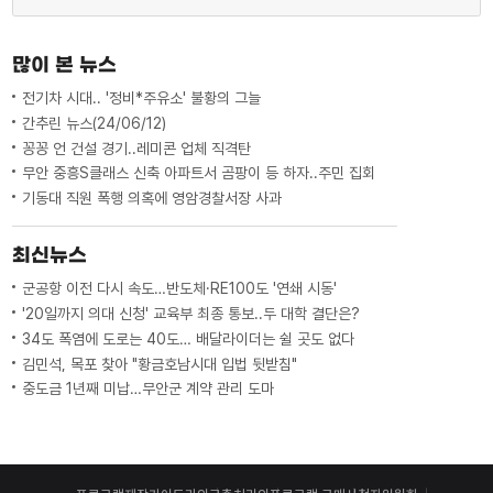
많이 본 뉴스
전기차 시대.. '정비*주유소' 불황의 그늘
간추린 뉴스(24/06/12)
꽁꽁 언 건설 경기..레미콘 업체 직격탄
무안 중흥S클래스 신축 아파트서 곰팡이 등 하자..주민 집회
기동대 직원 폭행 의혹에 영암경찰서장 사과
최신뉴스
군공항 이전 다시 속도…반도체·RE100도 '연쇄 시동'
'20일까지 의대 신청' 교육부 최종 통보..두 대학 결단은?
34도 폭염에 도로는 40도… 배달라이더는 쉴 곳도 없다
김민석, 목포 찾아 "황금호남시대 입법 뒷받침"
중도금 1년째 미납…무안군 계약 관리 도마