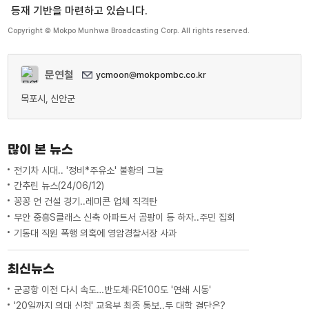
등재 기반을 마련하고 있습니다.
Copyright © Mokpo Munhwa Broadcasting Corp. All rights reserved.
문연철
ycmoon@mokpombc.co.kr
목포시, 신안군
많이 본 뉴스
전기차 시대.. '정비*주유소' 불황의 그늘
간추린 뉴스(24/06/12)
꽁꽁 언 건설 경기..레미콘 업체 직격탄
무안 중흥S클래스 신축 아파트서 곰팡이 등 하자..주민 집회
기동대 직원 폭행 의혹에 영암경찰서장 사과
최신뉴스
군공항 이전 다시 속도…반도체·RE100도 '연쇄 시동'
'20일까지 의대 신청' 교육부 최종 통보..두 대학 결단은?