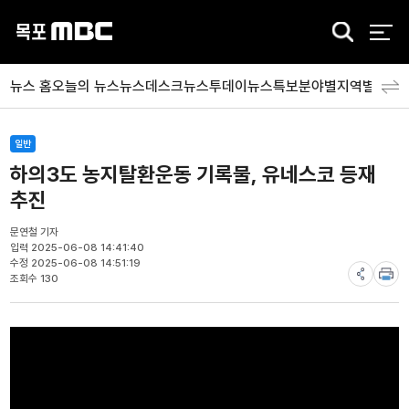
검
색
뉴스 홈
오늘의 뉴스
뉴스데스크
뉴스투데이
뉴스특보
분야별
지역별
뉴스
일반
하의3도 농지탈환운동 기록물, 유네스코 등재
추진
문연철 기자
입력 2025-06-08 14:41:40
수정 2025-06-08 14:51:19
조회수 130