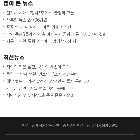
많이 본 뉴스
전기차 시대.. '정비*주유소' 불황의 그늘
간추린 뉴스(24/06/12)
꽁꽁 언 건설 경기..레미콘 업체 직격탄
무안 중흥S클래스 신축 아파트서 곰팡이 등 하자..주민 집회
기동대 직원 폭행 의혹에 영암경찰서장 사과
최신뉴스
지역의 작은 실험, 국가의 해법이 되다
통합 후 단체 헌혈 '반토막'.."조직 개편부터"
해남 혈도 태양광 발전소..상생안도 풀지 못한 과제
민주당 당권주자들 연일 '호남 구애'
시민추천 첫 부시장…최종 관문은 시의회
프로그램제작가이드라인
고충처리인
프로그램 구매
시청자위원회