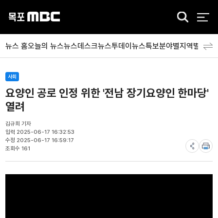
검
색
뉴스 홈
오늘의 뉴스
뉴스데스크
뉴스투데이
뉴스특보
분야별
지역별
뉴스
사회
요양인 공로 인정 위한 '전남 장기요양인 한마당'
열려
김규희 기자
입력 2025-06-17 16:32:53
수정 2025-06-17 16:59:17
조회수 161