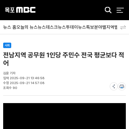
검
색
뉴스 홈
오늘의 뉴스
뉴스데스크
뉴스투데이
뉴스특보
분야별
지역별
뉴스
사회
전남지역 공무원 1인당 주민수 전국 평균보다 적
어
김윤 기자
입력 2025-09-21 13:46:58
수정 2025-09-21 14:57:08
조회수 90