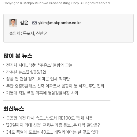
Copyright © Mokpo Munhwa Broadcasting Corp. All rights reserved.
김윤
ykim@mokpombc.co.kr
출입처 : 목포시, 신안군
많이 본 뉴스
전기차 시대.. '정비*주유소' 불황의 그늘
간추린 뉴스(24/06/12)
꽁꽁 언 건설 경기..레미콘 업체 직격탄
무안 중흥S클래스 신축 아파트서 곰팡이 등 하자..주민 집회
기동대 직원 폭행 의혹에 영암경찰서장 사과
최신뉴스
군공항 이전 다시 속도…반도체·RE100도 '연쇄 시동'
'20일까지 의대 신청' 교육부 최종 통보..두 대학 결단은?
34도 폭염에 도로는 40도… 배달라이더는 쉴 곳도 없다