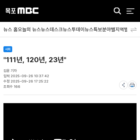
검
색
뉴스 홈
오늘의 뉴스
뉴스데스크
뉴스투데이
뉴스특보
분야별
지역별
뉴스
사회
"111년, 120년, 23년"
김윤 기자
입력 2025-09-26 10:37:42
수정 2025-09-26 17:25:22
조회수 166