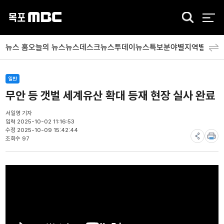
검
색
뉴스 홈
오늘의 뉴스
뉴스데스크
뉴스투데이
뉴스특보
분야별
지역별
뉴스
일반
무안 등 갯벌 세계유산 확대 등재 현장 실사 완료
서일영 기자
입력 2025-10-02 11:16:53
수정 2025-10-09 15:42:44
조회수 97