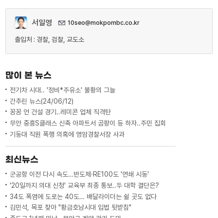
서일영
10seo@mokpombc.co.kr
출입처 : 경찰, 검찰, 교도소
많이 본 뉴스
전기차 시대.. '정비*주유소' 불황의 그늘
간추린 뉴스(24/06/12)
꽁꽁 언 건설 경기..레미콘 업체 직격탄
무안 중흥S클래스 신축 아파트서 곰팡이 등 하자..주민 집회
기동대 직원 폭행 의혹에 영암경찰서장 사과
최신뉴스
군공항 이전 다시 속도…반도체·RE100도 '연쇄 시동'
'20일까지 의대 신청' 교육부 최종 통보..두 대학 결단은?
34도 폭염에 도로는 40도… 배달라이더는 쉴 곳도 없다
김민석, 목포 찾아 "황금호남시대 입법 뒷받침"