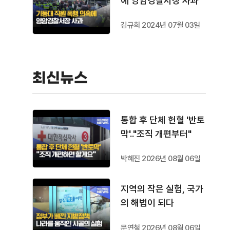
에 영암경찰서장 사과
김규희 2024년 07월 03일
최신뉴스
통합 후 단체 헌혈 '반토
막'.."조직 개편부터"
박혜진 2026년 08월 06일
지역의 작은 실험, 국가
의 해법이 되다
문연철 2026년 08월 06일