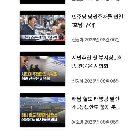
민주당 당권주자들 연일
'호남 구애'
신광하 2026년 08월 06일
시민추천 첫 부시장…최
종 관문은 시의회
신광하 2026년 08월 06일
해남 혈도 태양광 발전
소..상생안도 풀지 못한
과제
윤소영 2026년 08월 06일