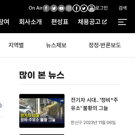
On Air
페
트
유
인
로그인
검색
페
인
유
이
위
튜
스
이
스
튜
참여
회사소개
편성표
채용공고
스
터
브
타
스
타
브
북
북
지역별
뉴스제보
정정·반론보도
많이 본 뉴스
전기차 시대.. '정비*주
유소' 불황의 그늘
한신구 2023년 11월 06일