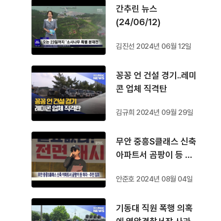
간추린 뉴스
(24/06/12)
김진선 2024년 06월 12일
꽁꽁 언 건설 경기..레미
콘 업체 직격탄
김규희 2024년 09월 29일
무안 중흥S클래스 신축
아파트서 곰팡이 등 하
자..주민 집회
안준호 2024년 08월 04일
기동대 직원 폭행 의혹