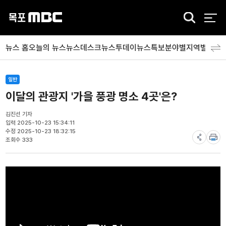
검
색
뉴스 홈
오늘의 뉴스
뉴스데스크
뉴스투데이
뉴스특보
분야별
지역별
뉴스
일반
이달의 관광지 '가을 풍광 명소 4곳'은?
김진선 기자
입력 2025-10-23 15:34:11
수정 2025-10-23 18:32:15
조회수 333