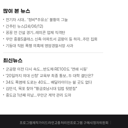
많이 본 뉴스
전기차 시대.. '정비*주유소' 불황의 그늘
간추린 뉴스(24/06/12)
꽁꽁 언 건설 경기..레미콘 업체 직격탄
무안 중흥S클래스 신축 아파트서 곰팡이 등 하자..주민 집회
기동대 직원 폭행 의혹에 영암경찰서장 사과
최신뉴스
군공항 이전 다시 속도…반도체·RE100도 '연쇄 시동'
'20일까지 의대 신청' 교육부 최종 통보..두 대학 결단은?
34도 폭염에 도로는 40도… 배달라이더는 쉴 곳도 없다
김민석, 목포 찾아 "황금호남시대 입법 뒷받침"
중도금 1년째 미납…무안군 계약 관리 도마
프로그램제작가이드라인
고충처리인
프로그램 구매
시청자위원회