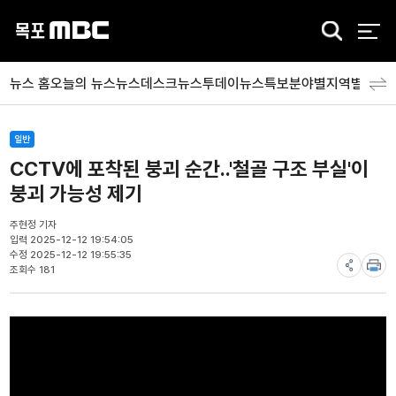
검
색
뉴스 홈
오늘의 뉴스
뉴스데스크
뉴스투데이
뉴스특보
분야별
지역별
뉴스
일반
CCTV에 포착된 붕괴 순간..'철골 구조 부실'이
붕괴 가능성 제기
주현정 기자
입력 2025-12-12 19:54:05
수정 2025-12-12 19:55:35
조회수 181