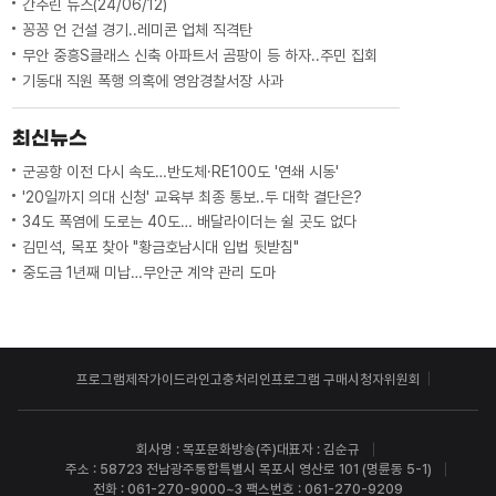
간추린 뉴스(24/06/12)
꽁꽁 언 건설 경기..레미콘 업체 직격탄
무안 중흥S클래스 신축 아파트서 곰팡이 등 하자..주민 집회
기동대 직원 폭행 의혹에 영암경찰서장 사과
최신뉴스
군공항 이전 다시 속도…반도체·RE100도 '연쇄 시동'
'20일까지 의대 신청' 교육부 최종 통보..두 대학 결단은?
34도 폭염에 도로는 40도… 배달라이더는 쉴 곳도 없다
김민석, 목포 찾아 "황금호남시대 입법 뒷받침"
중도금 1년째 미납…무안군 계약 관리 도마
프로그램제작가이드라인
고충처리인
프로그램 구매
시청자위원회
회사명 : 목포문화방송(주)
대표자 : 김순규
주소 : 58723 전남광주통합특별시 목포시 영산로 101 (명륜동 5-1)
전화 : 061-270-9000~3 팩스번호 : 061-270-9209