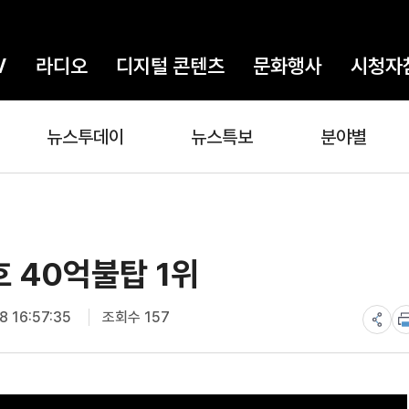
V
라디오
디지털 콘텐츠
문화행사
시청자
뉴스투데이
뉴스특보
분야별
호 40억불탑 1위
 16:57:35
조회수 157