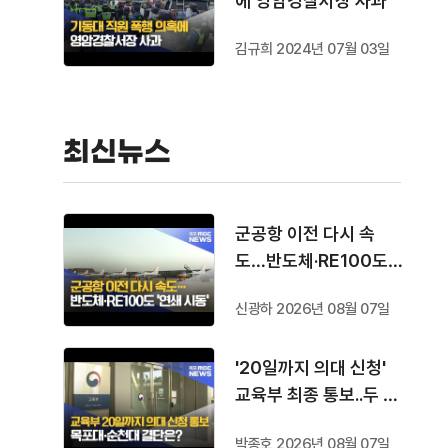
에 영암경찰서장 사과
김규희 2024년 07월 03일
최신뉴스
군공항 이전 다시 속
도…반도체·RE100도
'연쇄 시동'
신광하 2026년 08월 07일
'20일까지 의대 신청'
교육부 최종 통보..두 대
학 결단은?
박종호 2026년 08월 07일