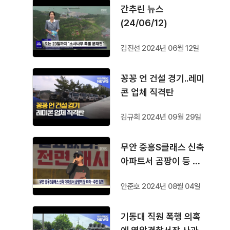
간추린 뉴스
(24/06/12)
김진선 2024년 06월 12일
꽁꽁 언 건설 경기..레미
콘 업체 직격탄
김규희 2024년 09월 29일
무안 중흥S클래스 신축
아파트서 곰팡이 등 하
자..주민 집회
안준호 2024년 08월 04일
기동대 직원 폭행 의혹