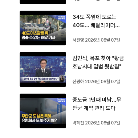
34도 폭염에 도로는
40도… 배달라이더는
쉴 곳도 없다
서일영 2026년 08월 07일
김민석, 목포 찾아 "황금
호남시대 입법 뒷받침"
신광하 2026년 08월 07일
중도금 1년째 미납…무
안군 계약 관리 도마
박혜진 2026년 08월 07일