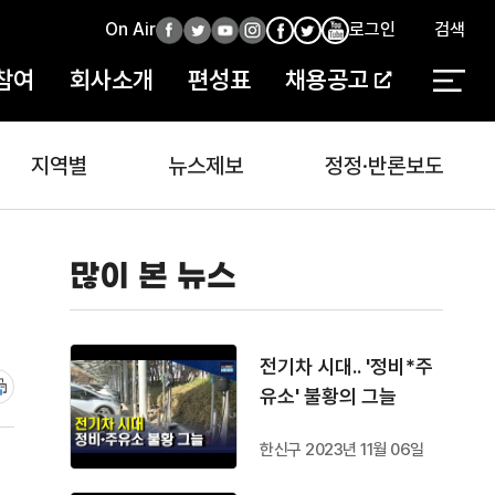
On Air
페
트
유
인
로그인
검색
페
인
유
이
위
튜
스
이
스
튜
참여
회사소개
편성표
채용공고
스
터
브
타
스
타
브
북
북
지역별
뉴스제보
정정·반론보도
많이 본 뉴스
전기차 시대.. '정비*주
유소' 불황의 그늘
한신구 2023년 11월 06일