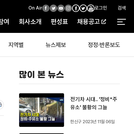
On Air
페
트
유
인
로그인
검색
페
인
유
이
위
튜
스
이
스
튜
참여
회사소개
편성표
채용공고
스
터
브
타
스
타
브
북
북
지역별
뉴스제보
정정·반론보도
많이 본 뉴스
전기차 시대.. '정비*주
유소' 불황의 그늘
한신구 2023년 11월 06일