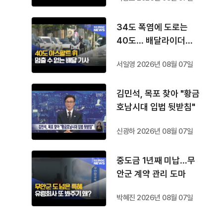
34도 폭염에 도로는
40도… 배달라이더는
쉴 곳도 없다
서일영 2026년 08월 07일
김민석, 목포 찾아 "황금
호남시대 입법 뒷받침"
신광하 2026년 08월 07일
중도금 1년째 미납…무
안군 계약 관리 도마
박혜진 2026년 08월 07일