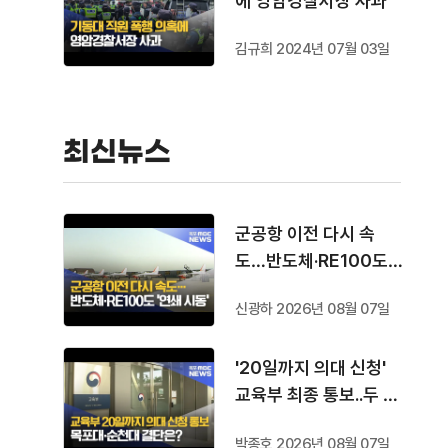
에 영암경찰서장 사과
김규희 2024년 07월 03일
최신뉴스
군공항 이전 다시 속
도…반도체·RE100도
'연쇄 시동'
신광하 2026년 08월 07일
'20일까지 의대 신청'
교육부 최종 통보..두 대
학 결단은?
박종호 2026년 08월 07일