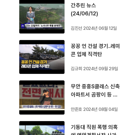
간추린 뉴스
(24/06/12)
김진선 2024년 06월 12일
꽁꽁 언 건설 경기..레미
콘 업체 직격탄
김규희 2024년 09월 29일
무안 중흥S클래스 신축
아파트서 곰팡이 등 하
자..주민 집회
안준호 2024년 08월 04일
기동대 직원 폭행 의혹