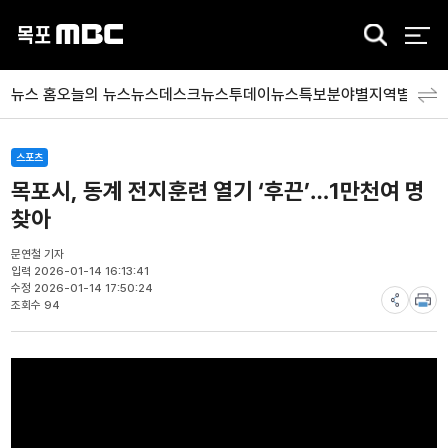
검
색
뉴스 홈
오늘의 뉴스
뉴스데스크
뉴스투데이
뉴스특보
분야별
지역별
뉴스
스포츠
목포시, 동계 전지훈련 열기 ‘후끈’…1만천여 명
찾아
문연철 기자
입력 2026-01-14 16:13:41
수정 2026-01-14 17:50:24
조회수 94