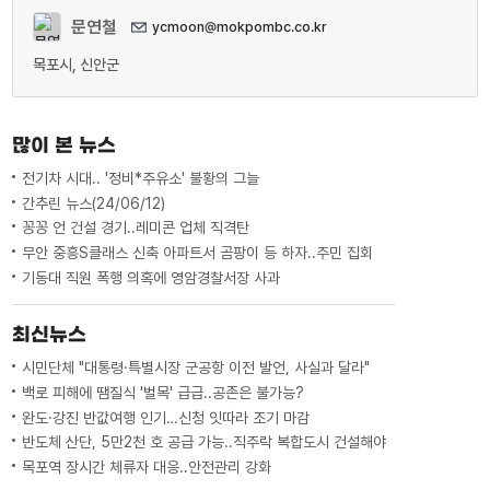
문연철
ycmoon@mokpombc.co.kr
목포시, 신안군
많이 본 뉴스
전기차 시대.. '정비*주유소' 불황의 그늘
간추린 뉴스(24/06/12)
꽁꽁 언 건설 경기..레미콘 업체 직격탄
무안 중흥S클래스 신축 아파트서 곰팡이 등 하자..주민 집회
기동대 직원 폭행 의혹에 영암경찰서장 사과
최신뉴스
시민단체 "대통령·특별시장 군공항 이전 발언, 사실과 달라"
백로 피해에 땜질식 '벌목' 급급..공존은 불가능?
완도·강진 반값여행 인기…신청 잇따라 조기 마감
반도체 산단, 5만2천 호 공급 가능..직주락 복합도시 건설해야
목포역 장시간 체류자 대응..안전관리 강화