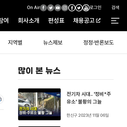
On Air
페
트
유
인
로그인
검색
페
인
유
이
위
튜
스
이
스
튜
참여
회사소개
편성표
채용공고
스
터
브
타
스
타
브
북
북
지역별
뉴스제보
정정·반론보도
많이 본 뉴스
전기차 시대.. '정비*주
유소' 불황의 그늘
한신구 2023년 11월 06일