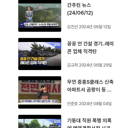
간추린 뉴스
(24/06/12)
김진선 2024년 06월 12일
꽁꽁 언 건설 경기..레미
콘 업체 직격탄
김규희 2024년 09월 29일
무안 중흥S클래스 신축
아파트서 곰팡이 등 하
자..주민 집회
안준호 2024년 08월 04일
기동대 직원 폭행 의혹