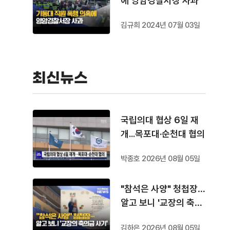
에 영암경찰서장 사과
김규희 2024년 07월 03일
최신뉴스
국립의대 협상 6일 재
개...목포대·순천대 협의
박종호 2026년 08월 05일
"참석은 사양" 청첩장…
알고 보니 '교장의 축의
금 사기'
김하은 2026년 08월 05일