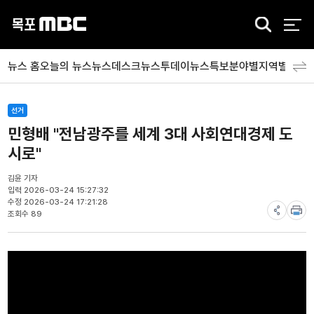
검
색
뉴스 홈
오늘의 뉴스
뉴스데스크
뉴스투데이
뉴스특보
분야별
지역별
뉴스
선거
민형배 "전남광주를 세계 3대 사회연대경제 도
시로"
김윤 기자
입력 2026-03-24 15:27:32
수정 2026-03-24 17:21:28
조회수 89