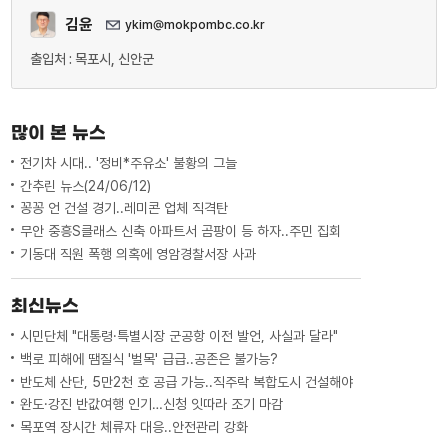
김윤
ykim@mokpombc.co.kr
출입처 : 목포시, 신안군
많이 본 뉴스
전기차 시대.. '정비*주유소' 불황의 그늘
간추린 뉴스(24/06/12)
꽁꽁 언 건설 경기..레미콘 업체 직격탄
무안 중흥S클래스 신축 아파트서 곰팡이 등 하자..주민 집회
기동대 직원 폭행 의혹에 영암경찰서장 사과
최신뉴스
시민단체 "대통령·특별시장 군공항 이전 발언, 사실과 달라"
백로 피해에 땜질식 '벌목' 급급..공존은 불가능?
반도체 산단, 5만2천 호 공급 가능..직주락 복합도시 건설해야
완도·강진 반값여행 인기…신청 잇따라 조기 마감
목포역 장시간 체류자 대응..안전관리 강화