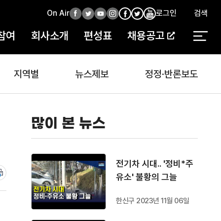
On Air
페
트
유
인
로그인
검색
페
인
유
이
위
튜
스
이
스
튜
참여
회사소개
편성표
채용공고
스
터
브
타
스
타
브
북
북
지역별
뉴스제보
정정·반론보도
많이 본 뉴스
전기차 시대.. '정비*주
유소' 불황의 그늘
한신구 2023년 11월 06일