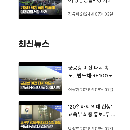
에 영암경찰서장 사과
김규희 2024년 07월 03일
최신뉴스
군공항 이전 다시 속
도…반도체·RE100도
'연쇄 시동'
신광하 2026년 08월 07일
'20일까지 의대 신청'
교육부 최종 통보..두 대
학 결단은?
박종호 2026년 08월 07일