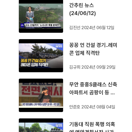
간추린 뉴스
(24/06/12)
김진선 2024년 06월 12일
꽁꽁 언 건설 경기..레미
콘 업체 직격탄
김규희 2024년 09월 29일
무안 중흥S클래스 신축
아파트서 곰팡이 등 하
자..주민 집회
안준호 2024년 08월 04일
기동대 직원 폭행 의혹