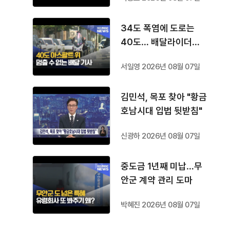
34도 폭염에 도로는
40도… 배달라이더는
쉴 곳도 없다
서일영 2026년 08월 07일
김민석, 목포 찾아 "황금
호남시대 입법 뒷받침"
신광하 2026년 08월 07일
중도금 1년째 미납…무
안군 계약 관리 도마
박혜진 2026년 08월 07일