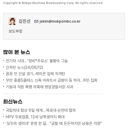
Copyright © Mokpo Munhwa Broadcasting Corp. All rights reserved.
김진선
jskim@mokpombc.co.kr
보도부장
많이 본 뉴스
전기차 시대.. '정비*주유소' 불황의 그늘
간추린 뉴스(24/06/12)
꽁꽁 언 건설 경기..레미콘 업체 직격탄
무안 중흥S클래스 신축 아파트서 곰팡이 등 하자..주민 집회
기동대 직원 폭행 의혹에 영암경찰서장 사과
최신뉴스
국립의대 협상 6일 재개...목포대·순천대 협의
HPV 무료접종, 12세 남학생까지 확대
'모두의 생리대' 운영 한 달.. "급할 때 든든하지만 남용은 걱정"