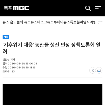
검
색
뉴스 홈
오늘의 뉴스
뉴스데스크
뉴스투데이
뉴스특보
분야별
지역별
뉴스
사회
'기후위기 대응' 농산물 생산 안정 정책토론회 열
려
김진선 기자
입력 2026-04-28 15:00:01
수정 2026-04-28 16:11:16
조회수 123