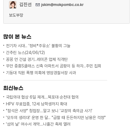
김진선
jskim@mokpombc.co.kr
보도부장
많이 본 뉴스
전기차 시대.. '정비*주유소' 불황의 그늘
간추린 뉴스(24/06/12)
꽁꽁 언 건설 경기..레미콘 업체 직격탄
무안 중흥S클래스 신축 아파트서 곰팡이 등 하자..주민 집회
기동대 직원 폭행 의혹에 영암경찰서장 사과
최신뉴스
국립의대 협상 6일 재개...목포대·순천대 협의
HPV 무료접종, 12세 남학생까지 확대
"참석은 사양" 청첩장…알고 보니 '교장의 축의금 사기'
'모두의 생리대' 운영 한 달.. "급할 때 든든하지만 남용은 걱정"
'섬의 날' 여수서 개막…나흘간 축제 열려