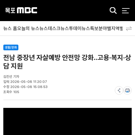
검
색
뉴스 홈
오늘의 뉴스
뉴스데스크
뉴스투데이
뉴스특보
분야별
지역별
뉴스
생활/문화
전남 중장년 자살예방 안전망 강화..고용·복지·상
담 지원
김진선 기자
입력 2026-05-08 11:20:07
수정 2026-05-08 15:08:53
조회수 105