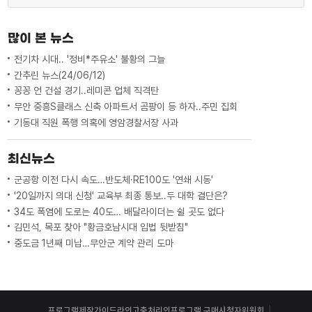
많이 본 뉴스
전기차 시대.. '정비*주유소' 불황의 그늘
간추린 뉴스(24/06/12)
꽁꽁 언 건설 경기..레미콘 업체 직격탄
무안 중흥S클래스 신축 아파트서 곰팡이 등 하자..주민 집회
기동대 직원 폭행 의혹에 영암경찰서장 사과
최신뉴스
군공항 이전 다시 속도…반도체·RE100도 '연쇄 시동'
'20일까지 의대 신청' 교육부 최종 통보..두 대학 결단은?
34도 폭염에 도로는 40도… 배달라이더는 쉴 곳도 없다
김민석, 목포 찾아 "황금호남시대 입법 뒷받침"
중도금 1년째 미납…무안군 계약 관리 도마
프로그램제작가이드라인
고충처리인
프로그램 구매
시청자위원회