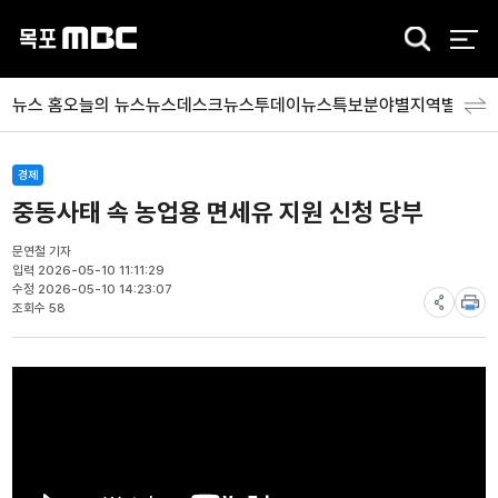
검
색
뉴스 홈
오늘의 뉴스
뉴스데스크
뉴스투데이
뉴스특보
분야별
지역별
뉴스
경제
중동사태 속 농업용 면세유 지원 신청 당부
문연철 기자
입력 2026-05-10 11:11:29
수정 2026-05-10 14:23:07
조회수 58