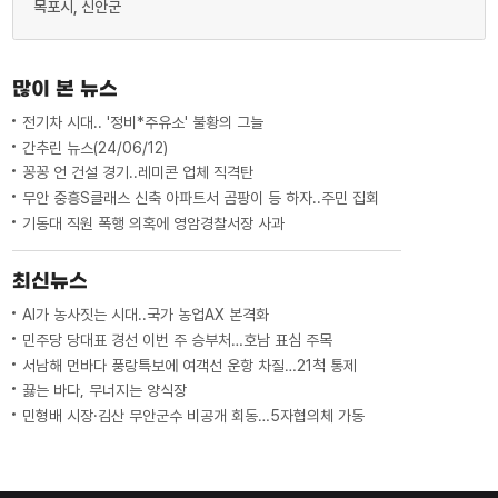
목포시, 신안군
많이 본 뉴스
전기차 시대.. '정비*주유소' 불황의 그늘
간추린 뉴스(24/06/12)
꽁꽁 언 건설 경기..레미콘 업체 직격탄
무안 중흥S클래스 신축 아파트서 곰팡이 등 하자..주민 집회
기동대 직원 폭행 의혹에 영암경찰서장 사과
최신뉴스
AI가 농사짓는 시대..국가 농업AX 본격화
민주당 당대표 경선 이번 주 승부처…호남 표심 주목
서남해 먼바다 풍랑특보에 여객선 운항 차질…21척 통제
끓는 바다, 무너지는 양식장
민형배 시장·김산 무안군수 비공개 회동…5자협의체 가동