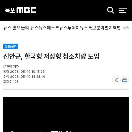
검
색
뉴스 홈
오늘의 뉴스
뉴스데스크
뉴스투데이
뉴스특보
분야별
지역별
뉴스
생활/문화
신안군, 한국형 저상형 청소차량 도입
문연철 기자
입력 2026-05-10 10:15:23
수정 2026-05-10 14:23:14
조회수 125