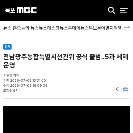
검
색
뉴스 홈
오늘의 뉴스
뉴스데스크
뉴스투데이
뉴스특보
분야별
지역별
뉴스
정치
전남광주통합특별시선관위 공식 출범..5과 체제
운영
서일영 기자
입력 2026-07-02 13:31:00
수정 2026-07-02 16:09:09
조회수 97