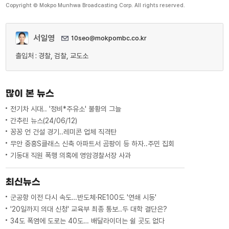
Copyright © Mokpo Munhwa Broadcasting Corp. All rights reserved.
서일영
10seo@mokpombc.co.kr
출입처 : 경찰, 검찰, 교도소
많이 본 뉴스
전기차 시대.. '정비*주유소' 불황의 그늘
간추린 뉴스(24/06/12)
꽁꽁 언 건설 경기..레미콘 업체 직격탄
무안 중흥S클래스 신축 아파트서 곰팡이 등 하자..주민 집회
기동대 직원 폭행 의혹에 영암경찰서장 사과
최신뉴스
군공항 이전 다시 속도…반도체·RE100도 '연쇄 시동'
'20일까지 의대 신청' 교육부 최종 통보..두 대학 결단은?
34도 폭염에 도로는 40도… 배달라이더는 쉴 곳도 없다