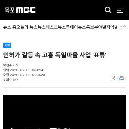
검
색
뉴스 홈
오늘의 뉴스
뉴스데스크
뉴스투데이
뉴스특보
분야별
지역별
뉴스
사회
인허가 갈등 속 고흥 독일마을 사업 '표류'
박현주 기자
입력 2026-07-05 16:32:41
수정 2026-07-05 17:59:28
조회수 127