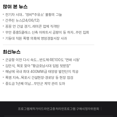
많이 본 뉴스
전기차 시대.. '정비*주유소' 불황의 그늘
간추린 뉴스(24/06/12)
꽁꽁 언 건설 경기..레미콘 업체 직격탄
무안 중흥S클래스 신축 아파트서 곰팡이 등 하자..주민 집회
기동대 직원 폭행 의혹에 영암경찰서장 사과
최신뉴스
군공항 이전 다시 속도…반도체·RE100도 '연쇄 시동'
김민석, 목포 찾아 "황금호남시대 입법 뒷받침"
해남에 국내 최대 400MW급 태양광 발전단지 착공
폭염 지속..목포시 건설현장·경로당 등 현장 점검
중도금 1년째 미납…무안군 계약 관리 도마
프로그램제작가이드라인
고충처리인
프로그램 구매
시청자위원회