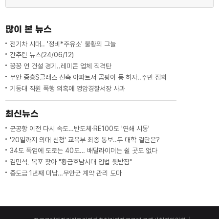
많이 본 뉴스
전기차 시대.. '정비*주유소' 불황의 그늘
간추린 뉴스(24/06/12)
꽁꽁 언 건설 경기..레미콘 업체 직격탄
무안 중흥S클래스 신축 아파트서 곰팡이 등 하자..주민 집회
기동대 직원 폭행 의혹에 영암경찰서장 사과
최신뉴스
군공항 이전 다시 속도…반도체·RE100도 '연쇄 시동'
'20일까지 의대 신청' 교육부 최종 통보..두 대학 결단은?
34도 폭염에 도로는 40도… 배달라이더는 쉴 곳도 없다
김민석, 목포 찾아 "황금호남시대 입법 뒷받침"
중도금 1년째 미납…무안군 계약 관리 도마