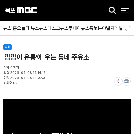
검
색
뉴스 홈
오늘의 뉴스
뉴스데스크
뉴스투데이
뉴스특보
분야별
지역별
뉴스
사회
'깜깜이 유통'에 우는 동네 주유소
김하은 기자
입력 2026-07-08 17:14:13
수정 2026-07-08 19:02:31
조회수 97