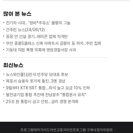
많이 본 뉴스
전기차 시대.. '정비*주유소' 불황의 그늘
간추린 뉴스(24/06/12)
꽁꽁 언 건설 경기..레미콘 업체 직격탄
무안 중흥S클래스 신축 아파트서 곰팡이 등 하자..주민 집회
기동대 직원 폭행 의혹에 영암경찰서장 사과
최신뉴스
뉴스와인물]김민석 민주당 당대표 후보
목포서 승용차 옷가게 돌진..3명 경상
9월부터 KTX·SRT 통합…좌석 늘고 요금 10% 인하
발전공기업 통합 추진에 전남광주 "통합본사 유치"
25조 원 통합시 금고 선정…금리 경쟁 본격화
프로그램제작가이드라인
고충처리인
프로그램 구매
시청자위원회