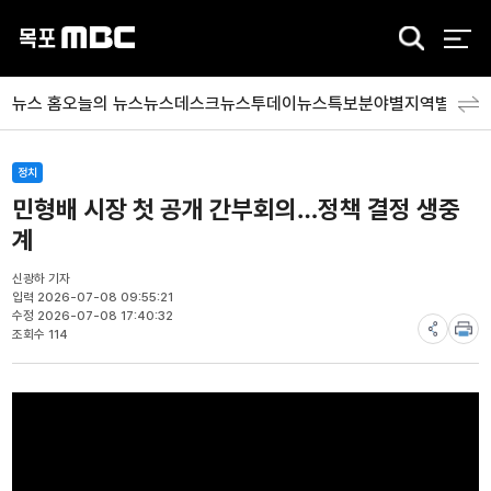
검
색
뉴스 홈
오늘의 뉴스
뉴스데스크
뉴스투데이
뉴스특보
분야별
지역별
뉴스
정치
민형배 시장 첫 공개 간부회의…정책 결정 생중
계
신광하 기자
입력 2026-07-08 09:55:21
수정 2026-07-08 17:40:32
조회수 114