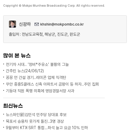
Copyright © Mokpo Munhwa Broadcasting Corp. All rights reserved.
신광하
khshin@mokpombc.co.kr
출입처 : 전남도교육청, 해남군, 진도군, 완도군
많이 본 뉴스
전기차 시대.. '정비*주유소' 불황의 그늘
간추린 뉴스(24/06/12)
꽁꽁 언 건설 경기..레미콘 업체 직격탄
무안 중흥S클래스 신축 아파트서 곰팡이 등 하자..주민 집회
기동대 직원 폭행 의혹에 영암경찰서장 사과
최신뉴스
뉴스와인물]김민석 민주당 당대표 후보
목포서 승용차 옷가게 돌진..3명 경상
9월부터 KTX·SRT 통합…좌석 늘고 요금 10% 인하