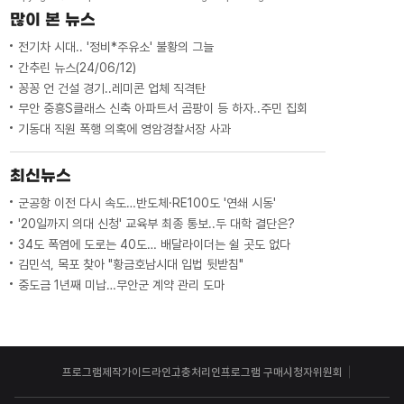
많이 본 뉴스
전기차 시대.. '정비*주유소' 불황의 그늘
간추린 뉴스(24/06/12)
꽁꽁 언 건설 경기..레미콘 업체 직격탄
무안 중흥S클래스 신축 아파트서 곰팡이 등 하자..주민 집회
기동대 직원 폭행 의혹에 영암경찰서장 사과
최신뉴스
군공항 이전 다시 속도…반도체·RE100도 '연쇄 시동'
'20일까지 의대 신청' 교육부 최종 통보..두 대학 결단은?
34도 폭염에 도로는 40도… 배달라이더는 쉴 곳도 없다
김민석, 목포 찾아 "황금호남시대 입법 뒷받침"
중도금 1년째 미납…무안군 계약 관리 도마
프로그램제작가이드라인
고충처리인
프로그램 구매
시청자위원회