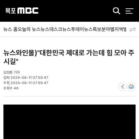
검
색
뉴스 홈
오늘의 뉴스
뉴스데스크
뉴스투데이
뉴스특보
분야별
지역별
뉴스
뉴스와인물)"대한민국 제대로 가는데 힘 모아 주
시길"
김양훈 기자
입력 2024-06-11 07:59:47
수정 2024-06-11 07:59:47
조회수 46