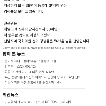
지금까지 모두 38명이 등록해 3대1이 넘는
경쟁률을 보이고 있습니다.
선관위는
내일 오후 5시 마감시간까지 30여명이
더 등록할 것으로 예상하고 있어
전남지역 국회의원 선거 경쟁률은 5대1을 넘을 전망입니다.
Copyright © Mokpo Munhwa Broadcasting Corp. All rights reserved.
많이 본 뉴스
전기차 시대.. '정비*주유소' 불황의 그늘
간추린 뉴스(24/06/12)
꽁꽁 언 건설 경기..레미콘 업체 직격탄
무안 중흥S클래스 신축 아파트서 곰팡이 등 하자..주민 집회
기동대 직원 폭행 의혹에 영암경찰서장 사과
최신뉴스
군공항 이전 다시 속도…반도체·RE100도 '연쇄 시동'