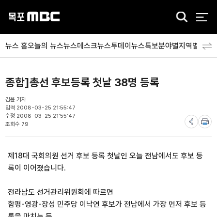
검
색
뉴스 홈
오늘의 뉴스
뉴스데스크
뉴스투데이
뉴스특보
분야별
지역별
뉴스
종합]총선 후보등록 첫날 38명 등록
김윤 기자
입력 2008-03-25 21:55:47
수정 2008-03-25 21:55:47
조회수 79
제18대 국회의원 선거 후보 등록 첫날인 오늘 전남에서도 후보 등
록이 이어졌습니다.
전라남도 선거관리위원회에 따르면
함평-영광-장성 민주당 이낙연 후보가 전남에서 가장 먼저 후보 등
록을 마치는 등