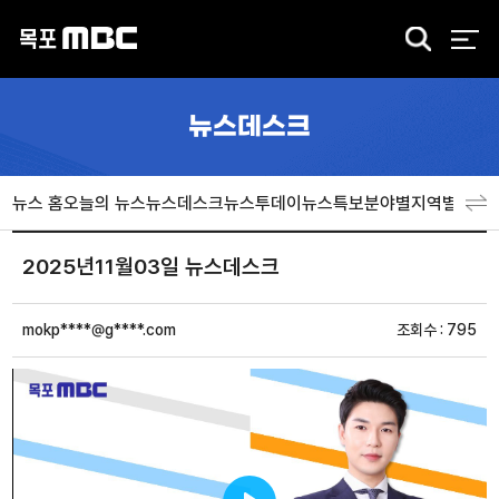
검
색
뉴스데스크
뉴스 홈
오늘의 뉴스
뉴스데스크
뉴스투데이
뉴스특보
분야별
지역별
뉴스
2025년11월03일 뉴스데스크
mokp****@g****.com
조회수 : 795