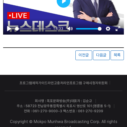
Play
14:33
Play
Mute
Settings
Ente
fulls
이전글
다음글
목록
프로그램제작가이드라인
고충처리인
프로그램 구매
시청자위원회
회사명 : 목포문화방송(주)
대표자 : 김순규
주소 : 58723 전남광주통합특별시 목포시 영산로 101 (명륜동 5-1)
전화 : 061-270-9000~3 팩스번호 : 061-270-9209
Copyright © Mokpo Munhwa Broadcasting Corp. All rights