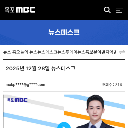
검
색
뉴스데스크
뉴스 홈
오늘의 뉴스
뉴스데스크
뉴스투데이
뉴스특보
분야별
지역별
뉴스
2025년 12월 28일 뉴스데스크
mokp****@g****.com
조회수 : 714