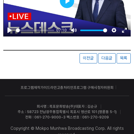
Play
07:10
Play
Mute
Settings
Ente
fulls
이전글
다음글
목록
프로그램제작가이드라인
고충처리인
프로그램 구매
시청자위원회
회사명 : 목포문화방송(주)
대표자 : 김순규
주소 : 58723 전남광주통합특별시 목포시 영산로 101 (명륜동 5-1)
전화 : 061-270-9000~3 팩스번호 : 061-270-9209
Copyright © Mokpo Munhwa Broadcasting Corp. All rights