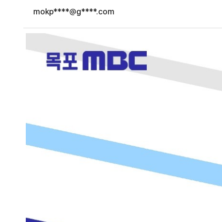
mokp****@g****.com