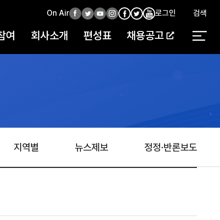
On Air
페
트
유
인
로그인
검색
페
인
유
이
위
튜
스
이
스
튜
참여
회사소개
편성표
채용공고
스
터
브
타
스
타
브
북
북
지역별
뉴스제보
정정·반론보도