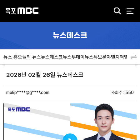
검
색
뉴스데스크
뉴스 홈
오늘의 뉴스
뉴스데스크
뉴스투데이
뉴스특보
분야별
지역별
뉴스
2026년 02월 26일 뉴스데스크
mokp****@g****.com
조회수 : 550