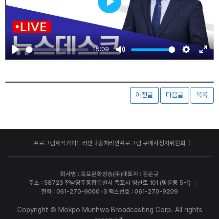
Play
15:09
Play
Mute
Settings
Ente
fulls
이전글
다음글
목록
프로그램제작가이드라인
고충처리인
프로그램 구매
시청자위원회
회사명 : 목포문화방송(주)
대표자 : 김순규
주소 : 58723 전남광주통합특별시 목포시 영산로 101 (명륜동 5-1)
전화 : 061-270-9000~3 팩스번호 : 061-270-9209
Copyright © Mokpo Munhwa Broadcasting Corp. All rights