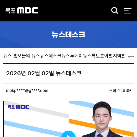
검
색
뉴스데스크
뉴스 홈
오늘의 뉴스
뉴스데스크
뉴스투데이
뉴스특보
분야별
지역별
뉴스
2026년 02월 02일 뉴스데스크
mokp****@g****.com
조회수 : 639