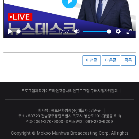
Play
17:57
Play
Mute
Settings
Ente
fulls
이전글
다음글
목록
프로그램제작가이드라인
고충처리인
프로그램 구매
시청자위원회
회사명 : 목포문화방송(주)
대표자 : 김순규
주소 : 58723 전남광주통합특별시 목포시 영산로 101 (명륜동 5-1)
전화 : 061-270-9000~3 팩스번호 : 061-270-9209
Copyright © Mokpo Munhwa Broadcasting Corp. All rights