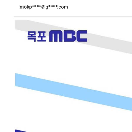
mokp****@g****.com