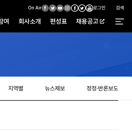
On Air
페
트
유
인
로그인
검색
페
인
유
이
위
튜
스
이
스
튜
참여
회사소개
편성표
채용공고
스
터
브
타
스
타
브
북
북
지역별
뉴스제보
정정·반론보도