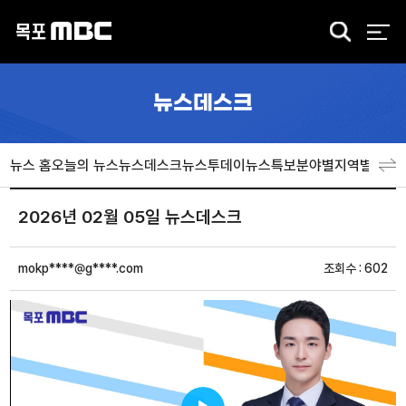
검
색
뉴스데스크
뉴스 홈
오늘의 뉴스
뉴스데스크
뉴스투데이
뉴스특보
분야별
지역별
뉴스
2026년 02월 05일 뉴스데스크
mokp****@g****.com
조회수 : 602