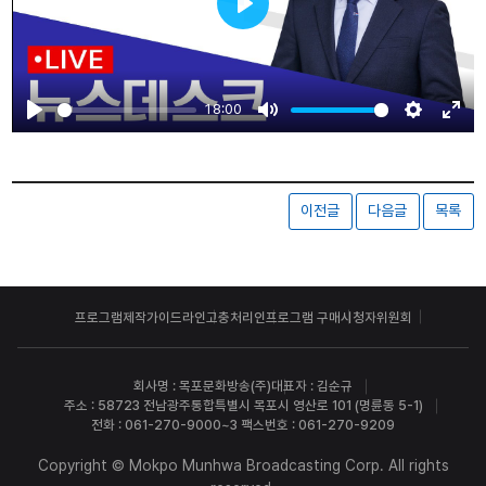
Play
18:00
Play
Mute
Settings
Ente
fulls
이전글
다음글
목록
프로그램제작가이드라인
고충처리인
프로그램 구매
시청자위원회
회사명 : 목포문화방송(주)
대표자 : 김순규
주소 : 58723 전남광주통합특별시 목포시 영산로 101 (명륜동 5-1)
전화 : 061-270-9000~3 팩스번호 : 061-270-9209
Copyright © Mokpo Munhwa Broadcasting Corp. All rights